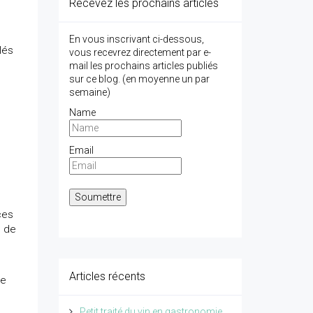
Recevez les prochains articles
En vous inscrivant ci-dessous,
lés
vous recevrez directement par e-
mail les prochains articles publiés
sur ce blog. (en moyenne un par
semaine)
Name
Email
ces
n de
Articles récents
de
Petit traité du vin en gastronomie