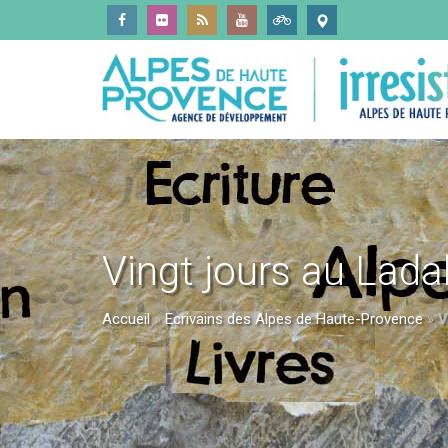
Vingt jours au Lad
Accueil
»
Ecrivains des Alpes de Haute-Provence
»
V