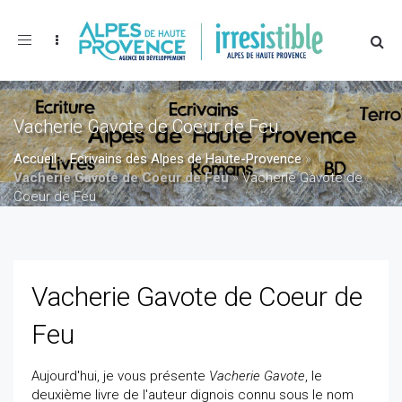
Toggle
navigation
Vacherie Gavote de Coeur de Feu
Accueil
»
Ecrivains des Alpes de Haute-Provence
»
Vacherie Gavote de Coeur de Feu
»
Vacherie Gavote de
Coeur de Feu
Vacherie Gavote de Coeur de
Feu
Aujourd'hui, je vous présente
Vacherie Gavote
, le
deuxième livre de l'auteur dignois connu sous le nom