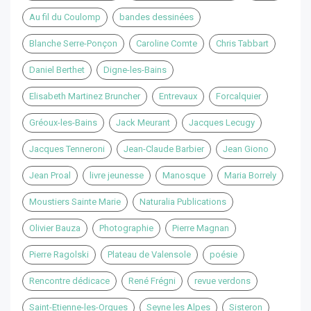
Au fil du Coulomp
bandes dessinées
Blanche Serre-Ponçon
Caroline Comte
Chris Tabbart
Daniel Berthet
Digne-les-Bains
Elisabeth Martinez Bruncher
Entrevaux
Forcalquier
Gréoux-les-Bains
Jack Meurant
Jacques Lecugy
Jacques Tenneroni
Jean-Claude Barbier
Jean Giono
Jean Proal
livre jeunesse
Manosque
Maria Borrely
Moustiers Sainte Marie
Naturalia Publications
Olivier Bauza
Photographie
Pierre Magnan
Pierre Ragolski
Plateau de Valensole
poésie
Rencontre dédicace
René Frégni
revue verdons
Saint-Etienne-les-Orgues
Seyne les Alpes
Sisteron