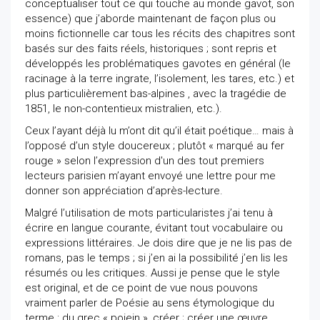
conceptualiser tout ce qui touche au monde gavot, son
essence) que j’aborde maintenant de façon plus ou
moins fictionnelle car tous les récits des chapitres sont
basés sur des faits réels, historiques ; sont repris et
développés les problématiques gavotes en général (le
racinage à la terre ingrate, l’isolement, les tares, etc.) et
plus particulièrement bas-alpines , avec la tragédie de
1851, le non-contentieux mistralien, etc.).
Ceux l’ayant déjà lu m’ont dit qu’il était poétique… mais à
l’opposé d’un style doucereux ; plutôt « marqué au fer
rouge » selon l’expression d'un des tout premiers
lecteurs parisien m’ayant envoyé une lettre pour me
donner son appréciation d’après-lecture.
Malgré l’utilisation de mots particularistes j’ai tenu à
écrire en langue courante, évitant tout vocabulaire ou
expressions littéraires. Je dois dire que je ne lis pas de
romans, pas le temps ; si j’en ai la possibilité j’en lis les
résumés ou les critiques. Aussi je pense que le style
est original, et de ce point de vue nous pouvons
vraiment parler de Poésie au sens étymologique du
terme : du grec « poiein », créer ; créer une œuvre