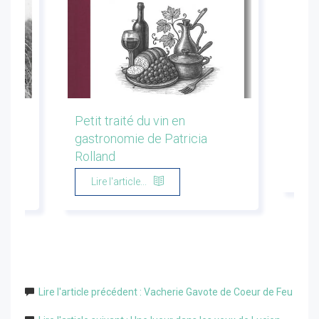
les
Petit traité du vin en
Conf
gastronomie de Patricia
Flor
Rolland
Li
Lire l'article...
Lire l'article précédent : Vacherie Gavote de Coeur de Feu