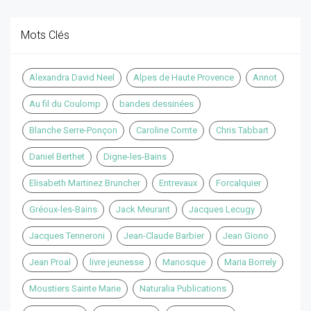
Mots Clés
Alexandra David Neel
Alpes de Haute Provence
Annot
Au fil du Coulomp
bandes dessinées
Blanche Serre-Ponçon
Caroline Comte
Chris Tabbart
Daniel Berthet
Digne-les-Bains
Elisabeth Martinez Bruncher
Entrevaux
Forcalquier
Gréoux-les-Bains
Jack Meurant
Jacques Lecugy
Jacques Tenneroni
Jean-Claude Barbier
Jean Giono
Jean Proal
livre jeunesse
Manosque
Maria Borrely
Moustiers Sainte Marie
Naturalia Publications