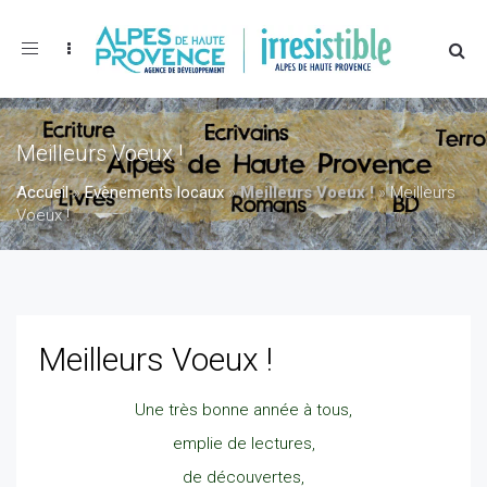
Toggle
navigation
Meilleurs Voeux !
Accueil
»
Evènements locaux
»
Meilleurs Voeux !
»
Meilleurs
Voeux !
Meilleurs Voeux !
Une très bonne année à tous,
emplie de lectures,
de découvertes,