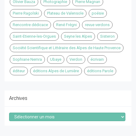
Olivier Bauza
Photographie
Pierre Magnan
Pierre Ragolski
Plateau de Valensole
poésie
Rencontre dédicace
René Frégni
revue verdons
Saint-Etienne-les-Orgues
Seyne les Alpes
Sisteron
Société Scientifique et Littéraire des Alpes de Haute Provence
Sophiane Nemra
Ubaye
Verdon
écrivain
éditeur
éditions Alpes de Lumière
éditions Parole
Archives
Archives