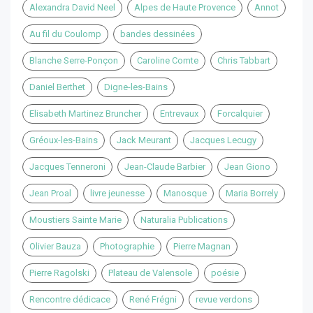
Alexandra David Neel
Alpes de Haute Provence
Annot
Au fil du Coulomp
bandes dessinées
Blanche Serre-Ponçon
Caroline Comte
Chris Tabbart
Daniel Berthet
Digne-les-Bains
Elisabeth Martinez Bruncher
Entrevaux
Forcalquier
Gréoux-les-Bains
Jack Meurant
Jacques Lecugy
Jacques Tenneroni
Jean-Claude Barbier
Jean Giono
Jean Proal
livre jeunesse
Manosque
Maria Borrely
Moustiers Sainte Marie
Naturalia Publications
Olivier Bauza
Photographie
Pierre Magnan
Pierre Ragolski
Plateau de Valensole
poésie
Rencontre dédicace
René Frégni
revue verdons