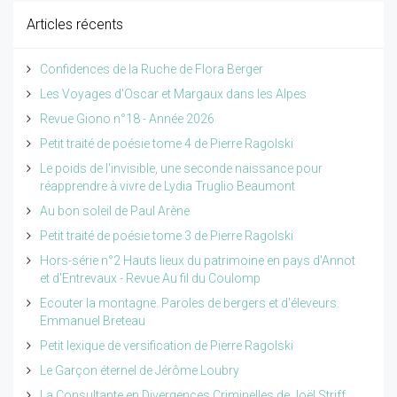
Articles récents
Confidences de la Ruche de Flora Berger
Les Voyages d'Oscar et Margaux dans les Alpes
Revue Giono n°18 - Année 2026
Petit traité de poésie tome 4 de Pierre Ragolski
Le poids de l'invisible, une seconde naissance pour
réapprendre à vivre de Lydia Truglio Beaumont
Au bon soleil de Paul Arène
Petit traité de poésie tome 3 de Pierre Ragolski
Hors-série n°2 Hauts lieux du patrimoine en pays d'Annot
et d'Entrevaux - Revue Au fil du Coulomp
Ecouter la montagne. Paroles de bergers et d'éleveurs.
Emmanuel Breteau
Petit lexique de versification de Pierre Ragolski
Le Garçon éternel de Jérôme Loubry
La Consultante en Divergences Criminelles de Joël Striff