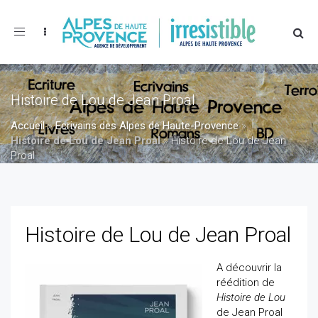
Toggle
navigation
Histoire de Lou de Jean Proal
Accueil
»
Ecrivains des Alpes de Haute-Provence
»
Histoire de Lou de Jean Proal
»
Histoire de Lou de Jean
Proal
Histoire de Lou de Jean Proal
A découvrir la
réédition de
Histoire de Lou
de Jean Proal