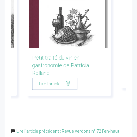
les
Petit traité du vin en
Conf
gastronomie de Patricia
Flor
Rolland
Li
Lire l'article...
Lire l'article précédent : Revue verdons n° 72 l'en-haut