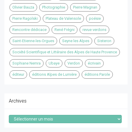
Olivier Bauza
Photographie
Pierre Magnan
Pierre Ragolski
Plateau de Valensole
poésie
Rencontre dédicace
René Frégni
revue verdons
Saint-Etienne-les-Orgues
Seyne les Alpes
Sisteron
Société Scientifique et Littéraire des Alpes de Haute Provence
Sophiane Nemra
Ubaye
Verdon
écrivain
éditeur
éditions Alpes de Lumière
éditions Parole
Archives
Archives