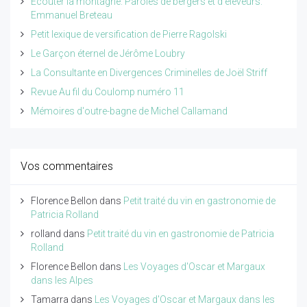
Ecouter la montagne. Paroles de bergers et d'éleveurs.
Emmanuel Breteau
Petit lexique de versification de Pierre Ragolski
Le Garçon éternel de Jérôme Loubry
La Consultante en Divergences Criminelles de Joël Striff
Revue Au fil du Coulomp numéro 11
Mémoires d'outre-bagne de Michel Callamand
Vos commentaires
Florence Bellon
dans
Petit traité du vin en gastronomie de
Patricia Rolland
rolland
dans
Petit traité du vin en gastronomie de Patricia
Rolland
Florence Bellon
dans
Les Voyages d'Oscar et Margaux
dans les Alpes
Tamarra
dans
Les Voyages d'Oscar et Margaux dans les