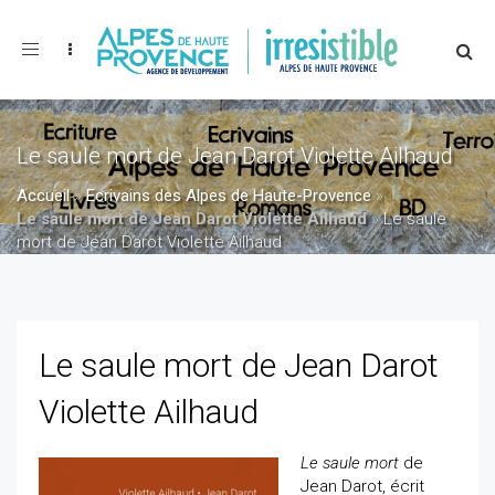
Toggle
navigation
Le saule mort de Jean Darot Violette Ailhaud
Accueil
»
Ecrivains des Alpes de Haute-Provence
»
Le saule mort de Jean Darot Violette Ailhaud
»
Le saule
mort de Jean Darot Violette Ailhaud
Le saule mort de Jean Darot
Violette Ailhaud
Le saule mort
de
Jean Darot, écrit