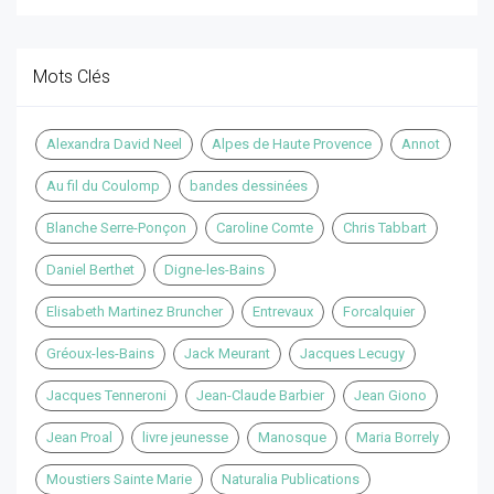
Mots Clés
Alexandra David Neel
Alpes de Haute Provence
Annot
Au fil du Coulomp
bandes dessinées
Blanche Serre-Ponçon
Caroline Comte
Chris Tabbart
Daniel Berthet
Digne-les-Bains
Elisabeth Martinez Bruncher
Entrevaux
Forcalquier
Gréoux-les-Bains
Jack Meurant
Jacques Lecugy
Jacques Tenneroni
Jean-Claude Barbier
Jean Giono
Jean Proal
livre jeunesse
Manosque
Maria Borrely
Moustiers Sainte Marie
Naturalia Publications