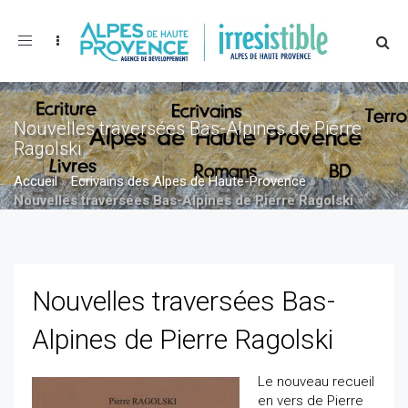
Toggle
navigation
Nouvelles traversées Bas-Alpines de Pierre
Ragolski
Accueil
»
Ecrivains des Alpes de Haute-Provence
»
Nouvelles traversées Bas-Alpines de Pierre Ragolski
»
Nouvelles traversées Bas-Alpines de Pierre Ragolski
Nouvelles traversées Bas-
Alpines de Pierre Ragolski
Le nouveau recueil
en vers de Pierre