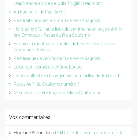
réapprendre à vivre de Lydia Truglio Beaumont
Au bon soleil de Paul Arène
Petit traité de poésie tome 3 de Pierre Ragolski
Hors-série n°2 Hauts lieux du patrimoine en pays d'Annot
et d'Entrevaux - Revue Au fil du Coulomp
Ecouter la montagne. Paroles de bergers et d'éleveurs.
Emmanuel Breteau
Petit lexique de versification de Pierre Ragolski
Le Garçon éternel de Jérôme Loubry
La Consultante en Divergences Criminelles de Joël Striff
Revue Au fil du Coulomp numéro 11
Mémoires d'outre-bagne de Michel Callamand
Vos commentaires
Florence Bellon
dans
Petit traité du vin en gastronomie de