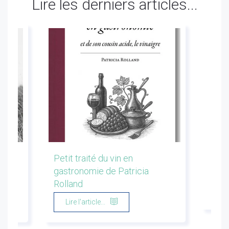
Lire les derniers articles...
les
Petit traité du vin en
Conf
gastronomie de Patricia
Flor
Rolland
Li
Lire l'article...