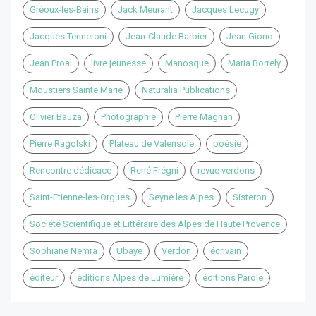
Gréoux-les-Bains
Jack Meurant
Jacques Lecugy
Jacques Tenneroni
Jean-Claude Barbier
Jean Giono
Jean Proal
livre jeunesse
Manosque
Maria Borrely
Moustiers Sainte Marie
Naturalia Publications
Olivier Bauza
Photographie
Pierre Magnan
Pierre Ragolski
Plateau de Valensole
poésie
Rencontre dédicace
René Frégni
revue verdons
Saint-Etienne-les-Orgues
Seyne les Alpes
Sisteron
Société Scientifique et Littéraire des Alpes de Haute Provence
Sophiane Nemra
Ubaye
Verdon
écrivain
éditeur
éditions Alpes de Lumière
éditions Parole