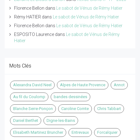
Florence Bellon
dans
Le sabot de Vénus de Rémy Hatier
Rémy HATIER
dans
Le sabot de Vénus de Rémy Hatier
Florence Bellon
dans
Le sabot de Vénus de Rémy Hatier
ESPOSITO Laurence
dans
Le sabot de Vénus de Rémy
Hatier
Mots Clés
Alexandra David Neel
Alpes de Haute Provence
Annot
Au fil du Coulomp
bandes dessinées
Blanche Serre-Ponçon
Caroline Comte
Chris Tabbart
Daniel Berthet
Digne-les-Bains
Elisabeth Martinez Bruncher
Entrevaux
Forcalquier