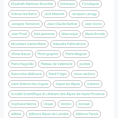
Elisabeth Martinez Bruncher
Entrevaux
Forcalquier
Gréoux-les-Bains
Jack Meurant
Jacques Lecugy
Jacques Tenneroni
Jean-Claude Barbier
Jean Giono
Jean Proal
livre jeunesse
Manosque
Maria Borrely
Moustiers Sainte Marie
Naturalia Publications
Olivier Bauza
Photographie
Pierre Magnan
Pierre Ragolski
Plateau de Valensole
poésie
Rencontre dédicace
René Frégni
revue verdons
Saint-Etienne-les-Orgues
Seyne les Alpes
Sisteron
Société Scientifique et Littéraire des Alpes de Haute Provence
Sophiane Nemra
Ubaye
Verdon
écrivain
éditeur
éditions Alpes de Lumière
éditions Parole