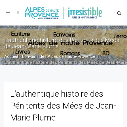
Toggle
navigation
L'authentique histoire des Pénitents des Mées
de Jean-Marie Plume
Accueil
»
Ecrivains des Alpes de Haute-Provence
»
L'authentique histoire des Pénitents des Mées de Jean-Mar
»
L'authentique histoire des Pénitents des Mées de Jean-
Marie Plume
L'authentique histoire des
Pénitents des Mées de Jean-
Marie Plume