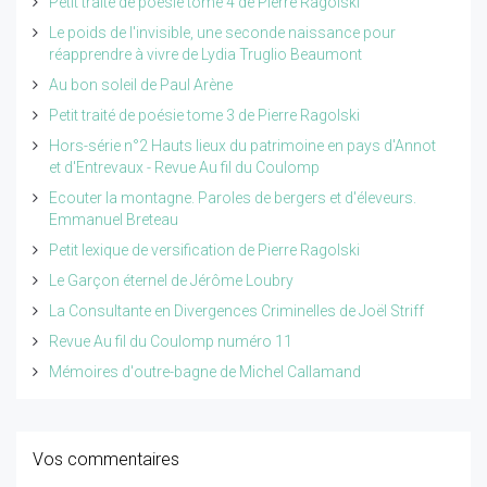
Petit traité de poésie tome 4 de Pierre Ragolski
Le poids de l'invisible, une seconde naissance pour
réapprendre à vivre de Lydia Truglio Beaumont
Au bon soleil de Paul Arène
Petit traité de poésie tome 3 de Pierre Ragolski
Hors-série n°2 Hauts lieux du patrimoine en pays d'Annot
et d'Entrevaux - Revue Au fil du Coulomp
Ecouter la montagne. Paroles de bergers et d'éleveurs.
Emmanuel Breteau
Petit lexique de versification de Pierre Ragolski
Le Garçon éternel de Jérôme Loubry
La Consultante en Divergences Criminelles de Joël Striff
Revue Au fil du Coulomp numéro 11
Mémoires d'outre-bagne de Michel Callamand
Vos commentaires