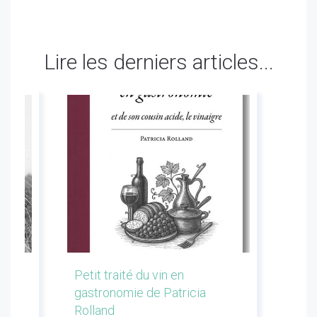
Lire les derniers articles...
les
Petit traité du vin en
Conf
gastronomie de Patricia
Flor
Rolland