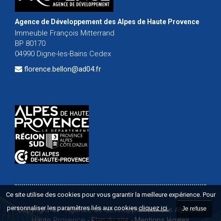
Agence de Développement des Alpes de Haute Provence
Immeuble François Mitterrand
BP 80170
04990 Digne-les-Bains Cedex
florence.bellon@ad04.fr
Ce site utilise des cookies pour vous garantir la meilleure expérience. Pour
personnaliser les paramètres liés aux cookies
cliquez ici
.
Copyright ©
-
Agence de développement des Alpes de
Je refuse
Haute Provence
-
Plan du site
-
Mentions légales