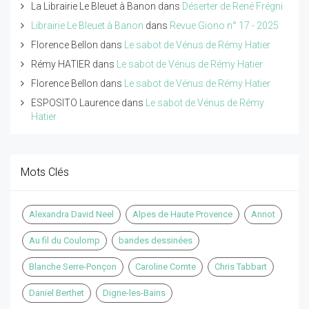
La Librairie Le Bleuet à Banon
dans
Déserter de René Frégni
Librairie Le Bleuet à Banon
dans
Revue Giono n° 17 - 2025
Florence Bellon
dans
Le sabot de Vénus de Rémy Hatier
Rémy HATIER
dans
Le sabot de Vénus de Rémy Hatier
Florence Bellon
dans
Le sabot de Vénus de Rémy Hatier
ESPOSITO Laurence
dans
Le sabot de Vénus de Rémy
Hatier
Mots Clés
Alexandra David Neel
Alpes de Haute Provence
Annot
Au fil du Coulomp
bandes dessinées
Blanche Serre-Ponçon
Caroline Comte
Chris Tabbart
Daniel Berthet
Digne-les-Bains