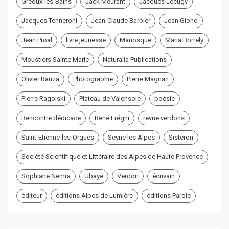
Gréoux-les-Bains
Jack Meurant
Jacques Lecugy
Jacques Tenneroni
Jean-Claude Barbier
Jean Giono
Jean Proal
livre jeunesse
Manosque
Maria Borrely
Moustiers Sainte Marie
Naturalia Publications
Olivier Bauza
Photographie
Pierre Magnan
Pierre Ragolski
Plateau de Valensole
poésie
Rencontre dédicace
René Frégni
revue verdons
Saint-Etienne-les-Orgues
Seyne les Alpes
Sisteron
Société Scientifique et Littéraire des Alpes de Haute Provence
Sophiane Nemra
Ubaye
Verdon
écrivain
éditeur
éditions Alpes de Lumière
éditions Parole