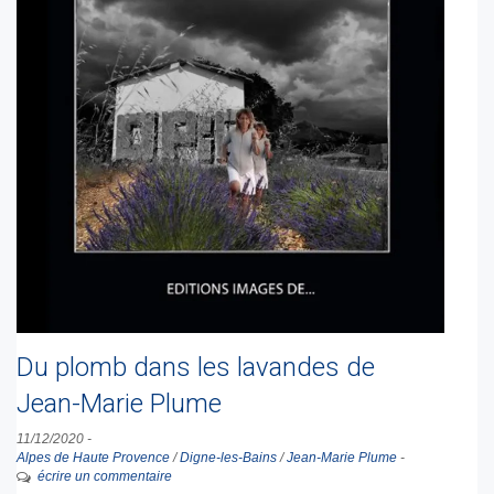
Du plomb dans les lavandes de
Jean-Marie Plume
11/12/2020
-
Alpes de Haute Provence
/
Digne-les-Bains
/
Jean-Marie Plume
-
écrire un commentaire