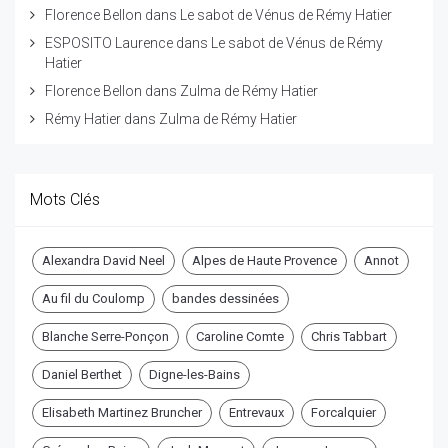
Florence Bellon
dans
Le sabot de Vénus de Rémy Hatier
ESPOSITO Laurence
dans
Le sabot de Vénus de Rémy
Hatier
Florence Bellon
dans
Zulma de Rémy Hatier
Rémy Hatier
dans
Zulma de Rémy Hatier
Mots Clés
Alexandra David Neel
Alpes de Haute Provence
Annot
Au fil du Coulomp
bandes dessinées
Blanche Serre-Ponçon
Caroline Comte
Chris Tabbart
Daniel Berthet
Digne-les-Bains
Elisabeth Martinez Bruncher
Entrevaux
Forcalquier