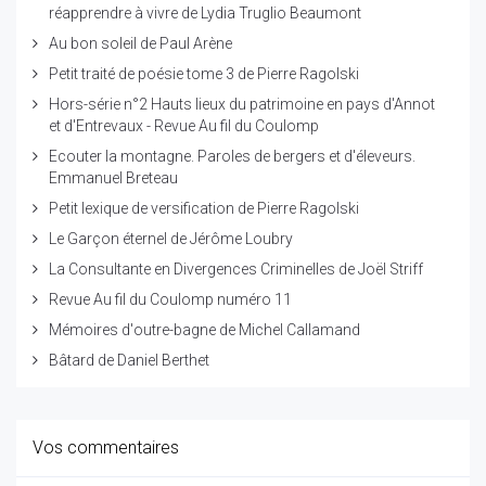
réapprendre à vivre de Lydia Truglio Beaumont
Au bon soleil de Paul Arène
Petit traité de poésie tome 3 de Pierre Ragolski
Hors-série n°2 Hauts lieux du patrimoine en pays d'Annot
et d'Entrevaux - Revue Au fil du Coulomp
Ecouter la montagne. Paroles de bergers et d'éleveurs.
Emmanuel Breteau
Petit lexique de versification de Pierre Ragolski
Le Garçon éternel de Jérôme Loubry
La Consultante en Divergences Criminelles de Joël Striff
Revue Au fil du Coulomp numéro 11
Mémoires d'outre-bagne de Michel Callamand
Bâtard de Daniel Berthet
Vos commentaires