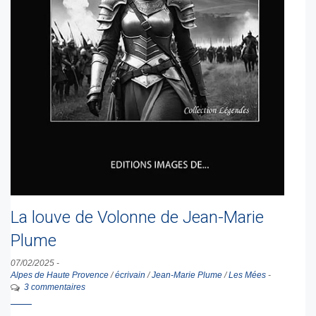
La louve de Volonne de Jean-Marie
Plume
07/02/2025
-
Alpes de Haute Provence
/
écrivain
/
Jean-Marie Plume
/
Les Mées
-
3 commentaires