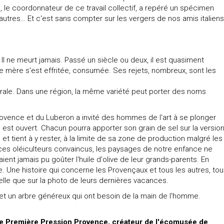
l, le coordonnateur de ce travail collectif, a repéré un spécimen
autres… Et c'est sans compter sur les vergers de nos amis italiens
. Il ne meurt jamais. Passé un siècle ou deux, il est quasiment
e mère s'est effritée, consumée. Ses rejets, nombreux, sont les
n orale. Dans une région, la même variété peut porter des noms
vence et du Luberon a invité des hommes de l'art à se plonger
 est ouvert. Chacun pourra apporter son grain de sel sur la versio
ce et tient à y rester, à la limite de sa zone de production malgré les
s ces oléiculteurs convaincus, les paysages de notre enfance ne
aient jamais pu goûter l'huile d'olive de leur grands-parents. En
ille. Une histoire qui concerne les Provençaux et tous les autres, to
elle que sur la photo de leurs dernières vacances.
e et un arbre généreux qui ont besoin de la main de l'homme.
 de Première Pression Provence, créateur de l'écomusée de