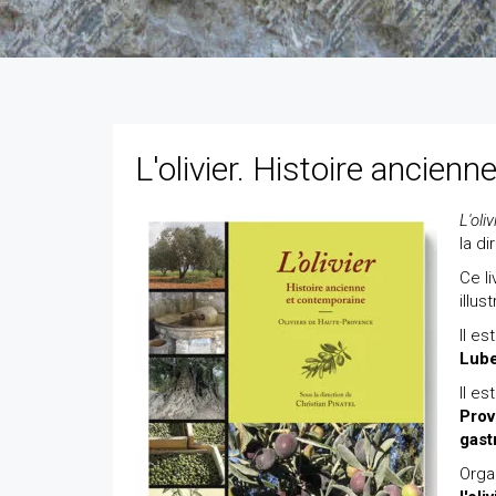
L'olivier. Histoire ancien
L'oli
la di
Ce l
illus
Il es
Lub
Il e
Pro
gast
Organ