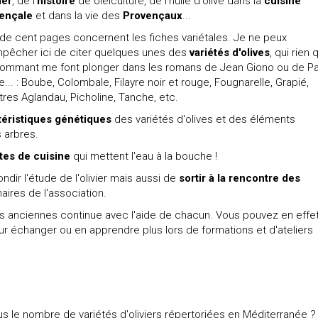
vier
, de l'
histoire
de oléiculture, de l'huile d'olive dans la
cuisine
ençale
et dans la vie des
Provençaux
...
 de cent pages concernent les fiches variétales. Je ne peux
pêcher ici de citer quelques unes des
variétés d'olives
, qui rien 
nommant me font plonger dans les romans de Jean Giono ou de Pa
... : Boube, Colombale, Filayre noir et rouge, Fougnarelle, Grapié,
tres Aglandau, Picholine, Tanche, etc.
téristiques génétiques
des variétés d'olives et des éléments
 arbres.
tes de cuisine
qui mettent l'eau à la bouche !
dir l'étude de l'olivier mais aussi de
sortir à la rencontre des
aires de l'association.
iétés anciennes continue avec l'aide de chacun. Vous pouvez en effe
 échanger ou en apprendre plus lors de formations et d'ateliers
us le nombre de variétés d'oliviers répertoriées en Méditerranée ?