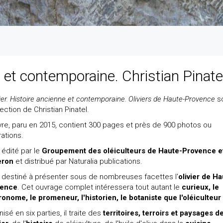
ne et contemporaine. Christian Pinate
vier. Histoire ancienne et contemporaine. Oliviers de Haute-Provence
s
rection de Christian Pinatel.
ivre, paru en 2015, contient 300 pages et près de 900 photos ou
trations.
t édité par le
Groupement des oléiculteurs de Haute-Provence e
eron
et distribué par Naturalia publications.
st destiné à présenter sous de nombreuses facettes l'
olivier de Ha
vence
. Cet ouvrage complet intéressera tout autant le
curieux, le
ronome, le promeneur, l'historien, le botaniste que l'oléiculteur
isé en six parties, il traite des
territoires, terroirs et paysages d