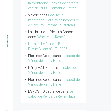
la montagne. Paroles de bergers
et d'éleveurs. Emmanuel Breteau
Valérie
dans
Ecouter la
montagne. Paroles de bergers et
d'éleveurs. Emmanuel Breteau
La Librairie Le Bleuet à Banon
dans
Déserter de René Frégni
Librairie Le Bleuet à Banon
dans
Revue Giono n° 17 - 2025
Florence Bellon
dans
Le sabot de
Vénus de Rémy Hatier
Rémy HATIER
dans
Le sabot de
Vénus de Rémy Hatier
Florence Bellon
dans
Le sabot de
Revue Giono n°18 -
Petit traité de poésie
Vénus de Rémy Hatier
Année 2026
tome 4 de Pierre
ESPOSITO Laurence
dans
Le
sabot de Vénus de Rémy Hatier
Ragolski
Lire l'article...
Lire l'article...