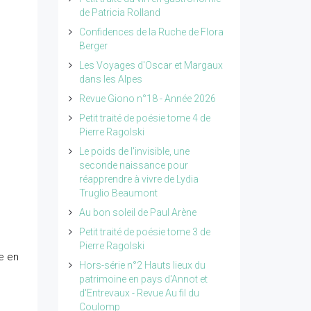
de Patricia Rolland
Confidences de la Ruche de Flora
Berger
Les Voyages d'Oscar et Margaux
dans les Alpes
Revue Giono n°18 - Année 2026
Petit traité de poésie tome 4 de
Pierre Ragolski
Le poids de l'invisible, une
seconde naissance pour
réapprendre à vivre de Lydia
Truglio Beaumont
Au bon soleil de Paul Arène
Petit traité de poésie tome 3 de
Pierre Ragolski
e en
Hors-série n°2 Hauts lieux du
patrimoine en pays d'Annot et
d'Entrevaux - Revue Au fil du
Coulomp