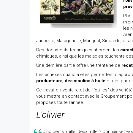
l'oli
prov
Plus
m'em
les 
Arène
Jauberte, Maragonelle, Marignol, Siccarde, et au
Des documents techniques abordent les
carac
chimiques, ainsi que les maladies touchants ces
Une dernière partie offre une trentaine de
recet
Les annexes quand à elles permettent d'approfon
producteurs, des moulins à huile
et des parten
Ce travail d'inventaire et de "fouilles" des var
vous mettre en contact avec le Groupement pour
proposés toute l'année.
L'olivier
Cinq cents, mille, deux mille ? Connaissez-vo