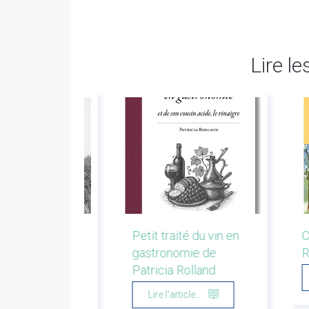
Lire le
r la montagne.
Petit traité du vin en
C
s de bergers et
gastronomie de
R
eurs. Emmanuel
Patricia Rolland
u
Lire l'article...