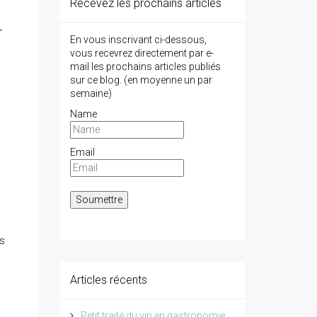
Recevez les prochains articles
,
En vous inscrivant ci-dessous,
vous recevrez directement par e-
mail les prochains articles publiés
sur ce blog. (en moyenne un par
semaine)
Name
Email
n
us
Articles récents
Petit traité du vin en gastronomie