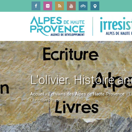
L'olivier. Histoire 
Accueil
»
Ecrivains des Alpes de Haute-Provence
»
L
Christian Pinatel