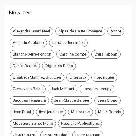
Mots Clés
Alexandra David Neel
Alpes de Haute Provence
Annot
Au fil du Coulomp
bandes dessinées
Blanche Serre-Ponçon
Caroline Comte
Chris Tabbart
Daniel Berthet
Digne-les-Bains
Elisabeth Martinez Bruncher
Entrevaux
Forcalquier
Gréoux-les-Bains
Jack Meurant
Jacques Lecugy
Jacques Tenneroni
Jean-Claude Barbier
Jean Giono
Jean Proal
livre jeunesse
Manosque
Maria Borrely
Moustiers Sainte Marie
Naturalia Publications
Olivier Bauza
Photographie
Pierre Magnan