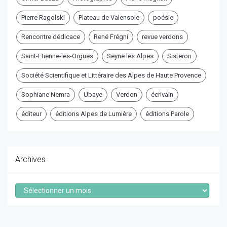
Pierre Ragolski
Plateau de Valensole
poésie
Rencontre dédicace
René Frégni
revue verdons
Saint-Etienne-les-Orgues
Seyne les Alpes
Sisteron
Société Scientifique et Littéraire des Alpes de Haute Provence
Sophiane Nemra
Ubaye
Verdon
écrivain
éditeur
éditions Alpes de Lumière
éditions Parole
Archives
Archives