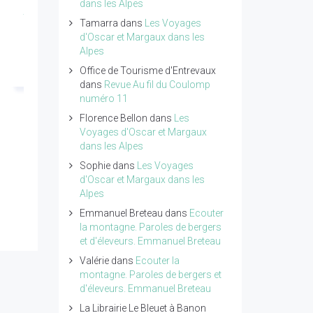
dans les Alpes
tome 4 de Pierre
une seconde
Tamarra
dans
Les Voyages
Ragolski
naissance pour
d'Oscar et Margaux dans les
réapprendre à vivre d
Alpes
Lire l'article...
Lydia Truglio
Office de Tourisme d'Entrevaux
dans
Revue Au fil du Coulomp
Beaumont
numéro 11
Lire l'article...
Florence Bellon
dans
Les
Voyages d'Oscar et Margaux
dans les Alpes
Sophie
dans
Les Voyages
d'Oscar et Margaux dans les
Alpes
Emmanuel Breteau
dans
Ecouter
la montagne. Paroles de bergers
et d'éleveurs. Emmanuel Breteau
Valérie
dans
Ecouter la
montagne. Paroles de bergers et
d'éleveurs. Emmanuel Breteau
La Librairie Le Bleuet à Banon