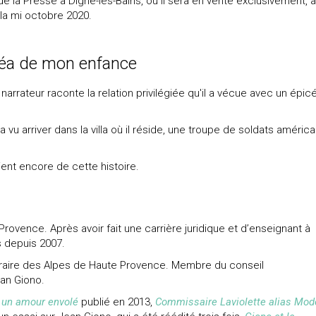
 de la Presse à Digne-les-Bains, où il sera en vente exclusivement, à
 la mi octobre 2020.
céa de mon enfance
narrateur raconte la relation privilégiée qu'il a vécue avec un épic
il a vu arriver dans la villa où il réside, une troupe de soldats américa
vient encore de cette histoire.
ovence. Après avoir fait une carrière juridique et d’enseignant à
s depuis 2007.
ttéraire des Alpes de Haute Provence. Membre du conseil
ean Giono.
 un amour envolé
publié en 2013,
Commissaire Laviolette alias Mod