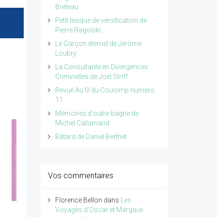
Breteau
Petit lexique de versification de
Pierre Ragolski
Le Garçon éternel de Jérôme
Loubry
La Consultante en Divergences
Criminelles de Joël Striff
Revue Au fil du Coulomp numéro
11
Mémoires d'outre-bagne de
Michel Callamand
Bâtard de Daniel Berthet
Vos commentaires
Florence Bellon
dans
Les
Voyages d'Oscar et Margaux
Petit traité de poésie
Le poids de l'invisible,