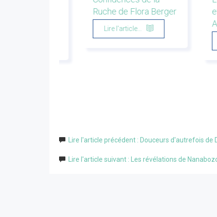
cation de Pierre
Ruche de Flora Berger
e
ki
A
Lire l'article...
'article...
Lire l'article précédent : Douceurs d'autrefois de
Lire l'article suivant : Les révélations de Nan