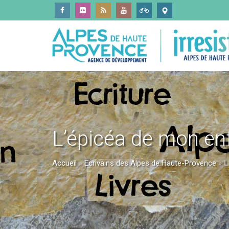
L’épicéa de mon en
Accueil
»
Ecrivains des Alpes de Haute-Provence
»
L