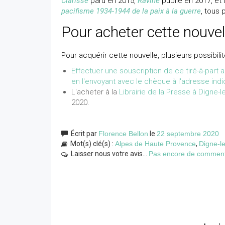
Clarisse
paru en 2015,
Ravine
publié en 2017, et 
pacifisme 1934-1944 de la paix à la guerre
, tous 
Pour acheter cette nouvel
Pour acquérir cette nouvelle, plusieurs possibilit
Effectuer une souscription de ce tiré-à-part 
en l'envoyant avec le chèque à l'adresse ind
L'acheter à la
Librairie de la Presse à Digne-l
2020.
Écrit par
Florence Bellon
le
22 septembre 2020
Mot(s) clé(s) :
Alpes de Haute Provence
,
Digne-l
Laisser nous votre avis...
Pas encore de commentai