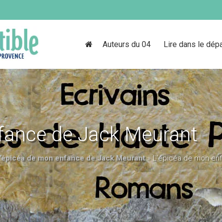
Auteurs du 04
Lire dans le dép
fance de Jack Meurant
’épicéa de mon enfance de Jack Meurant
»
L’épicéa de mon en