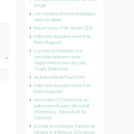
Berger
Les Voyages d'Oscar et Margaux
dans les Alpes
Revue Giono n°18 - Année 2026
Petit traité de poésie tome 4 de
Pierre Ragolski
Le poids de l'invisible, une
seconde naissance pour
réapprendre à vivre de Lydia
Truglio Beaumont
Au bon soleil de Paul Arène
Petit traité de poésie tome 3 de
Pierre Ragolski
Hors-série n°2 Hauts lieux du
patrimoine en pays d'Annot et
d'Entrevaux - Revue Au fil du
Coulomp
Ecouter la montagne. Paroles de
bergers et d'éleveurs. Emmanuel