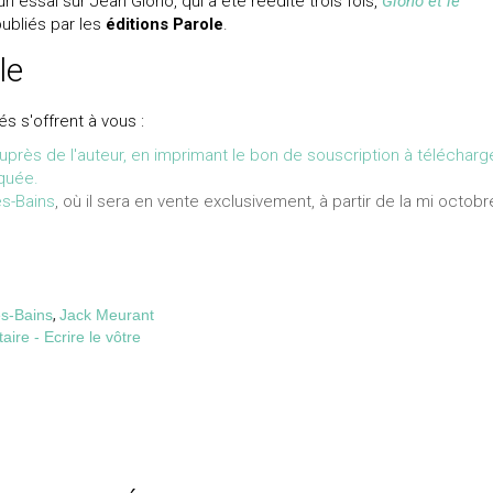
un essai sur Jean Giono, qui a été réédité trois fois,
Giono et le
publiés par les
éditions Parole
.
le
és s'offrent à vous :
auprès de l'auteur, en imprimant le bon de souscription à télécharg
iquée.
es-Bains
, où il sera en vente exclusivement, à partir de la mi octobr
es-Bains
,
Jack Meurant
re - Ecrire le vôtre