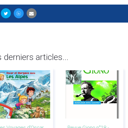
s derniers articles...
es Voyages d'Oscar
Revue Giono n°18 -