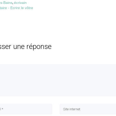
es-Bains
,
écrivain
re - Ecrire le vôtre
sser une réponse