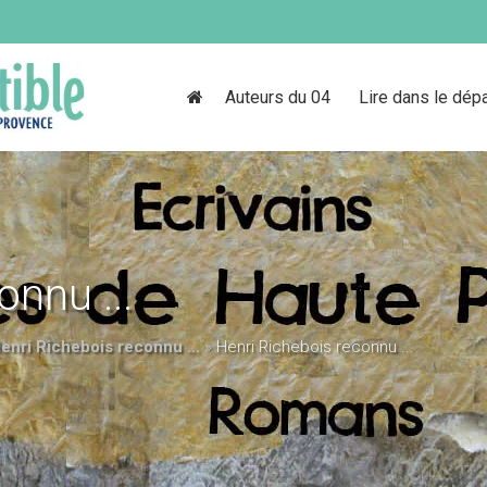
Auteurs du 04
Lire dans le dép
onnu ...
enri Richebois reconnu ...
»
Henri Richebois reconnu ...