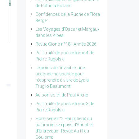
de Patricia Rolland
Confidences de la Ruche de Flora
Berger
Les Voyages d'Oscar et Margaux
dans les Alpes
Revue Giono n°18 - Année 2026
Revue Giono n°18 -
Petit traité de poésie
Petit traité de poésie tome 4 de
Pierre Ragolski
Année 2026
tome 4 de Pierre
Le poids de l'invisible, une
Ragolski
Lire l'article...
seconde naissance pour
Lire l'article...
réapprendre à vivre de Lydia
Truglio Beaumont
Au bon soleil de Paul Arène
Petit traité de poésie tome 3 de
Pierre Ragolski
Hors-série n°2 Hauts lieux du
patrimoine en pays d'Annot et
d'Entrevaux - Revue Au fil du
Coulomp