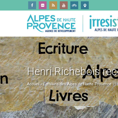
Henri Richebois rec
Accueil
»
Ecrivains des Alpes de Haute-Provence
»
H