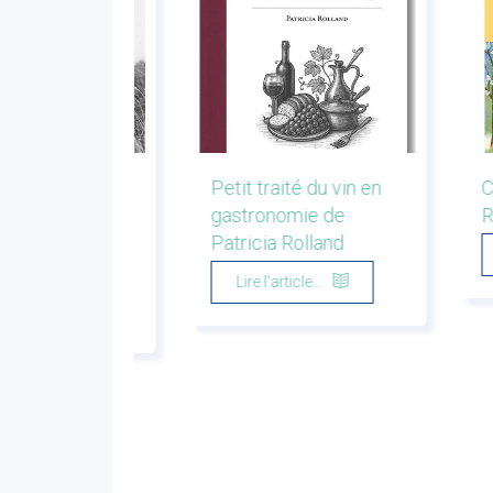
r la montagne.
Petit traité du vin en
C
s de bergers et
gastronomie de
R
eurs. Emmanuel
Patricia Rolland
u
Lire l'article...
'article...