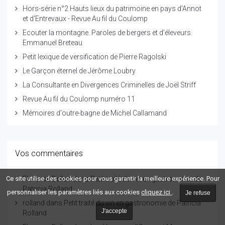
Hors-série n°2 Hauts lieux du patrimoine en pays d'Annot
et d'Entrevaux - Revue Au fil du Coulomp
Ecouter la montagne. Paroles de bergers et d'éleveurs.
Emmanuel Breteau
Petit lexique de versification de Pierre Ragolski
Le Garçon éternel de Jérôme Loubry
La Consultante en Divergences Criminelles de Joël Striff
Revue Au fil du Coulomp numéro 11
Mémoires d'outre-bagne de Michel Callamand
Vos commentaires
Florence Bellon
dans
Petit traité du vin en gastronomie de
Ce site utilise des cookies pour vous garantir la meilleure expérience. Pour
Patricia Rolland
personnaliser les paramètres liés aux cookies
cliquez ici
.
Je refuse
rolland
dans
Petit traité du vin en gastronomie de Patricia
J'accepte
Rolland