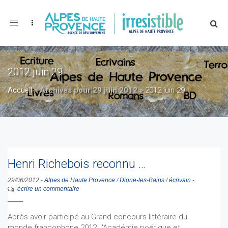
Toggle
navigation
2012 juin 29
Accueil
»
Archives pour 29 juin 2012
»
2012 juin 29
Henri Richebois reconnu ...
29/06/2012
-
Alpes de Haute Provence
/
Digne-les-Bains
/
écrivain
-
écrire un commentaire
Après avoir participé au Grand concours littéraire du
monde francophone 2012, l'Académie poétique et