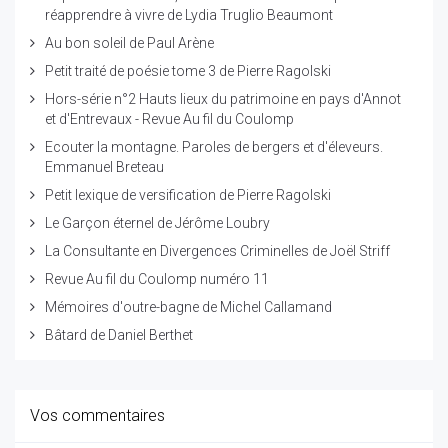
réapprendre à vivre de Lydia Truglio Beaumont
Au bon soleil de Paul Arène
Petit traité de poésie tome 3 de Pierre Ragolski
Hors-série n°2 Hauts lieux du patrimoine en pays d'Annot
et d'Entrevaux - Revue Au fil du Coulomp
Ecouter la montagne. Paroles de bergers et d'éleveurs.
Emmanuel Breteau
Petit lexique de versification de Pierre Ragolski
Le Garçon éternel de Jérôme Loubry
La Consultante en Divergences Criminelles de Joël Striff
Revue Au fil du Coulomp numéro 11
Mémoires d'outre-bagne de Michel Callamand
Bâtard de Daniel Berthet
Vos commentaires