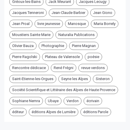
Gréoux-les-Bains
Jack Meurant
Jacques Lecugy
Jacques Tenneroni
Jean-Claude Barbier
Jean Giono
Jean Proal
livre jeunesse
Manosque
Maria Borrely
Moustiers Sainte Marie
Naturalia Publications
Olivier Bauza
Photographie
Pierre Magnan
Pierre Ragolski
Plateau de Valensole
poésie
Rencontre dédicace
René Frégni
revue verdons
Saint-Etienne-les-Orgues
Seyne les Alpes
Sisteron
Société Scientifique et Littéraire des Alpes de Haute Provence
Sophiane Nemra
Ubaye
Verdon
écrivain
éditeur
éditions Alpes de Lumière
éditions Parole