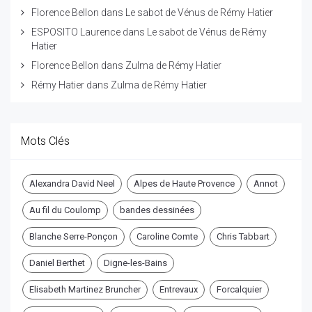
Florence Bellon
dans
Le sabot de Vénus de Rémy Hatier
ESPOSITO Laurence
dans
Le sabot de Vénus de Rémy
Hatier
Florence Bellon
dans
Zulma de Rémy Hatier
Rémy Hatier
dans
Zulma de Rémy Hatier
Mots Clés
Alexandra David Neel
Alpes de Haute Provence
Annot
Au fil du Coulomp
bandes dessinées
Blanche Serre-Ponçon
Caroline Comte
Chris Tabbart
Daniel Berthet
Digne-les-Bains
Elisabeth Martinez Bruncher
Entrevaux
Forcalquier