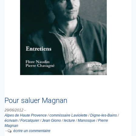
Pour saluer Magnan
29/06/2012
-
Alpes de Haute Provence
/
commissaire Laviolette
/
Digne-les-Bains
/
écrivain
/
Forcalquier
/
Jean Giono
/
lecture
/
Manosque
/
Pierre
Magnan
-
écrire un commentaire