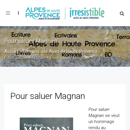
Toggle
navigation
Pour saluer Magnan
Accueil
»
Ecrivains des Alpes de Haute-Provence
»
Pour saluer Magnan
»
Pour saluer Magnan
Pour saluer Magnan
Pour saluer
Magnan
se veut
un hommage
rendu au