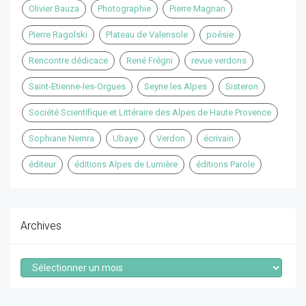
Olivier Bauza
Photographie
Pierre Magnan
Pierre Ragolski
Plateau de Valensole
poésie
Rencontre dédicace
René Frégni
revue verdons
Saint-Etienne-les-Orgues
Seyne les Alpes
Sisteron
Société Scientifique et Littéraire des Alpes de Haute Provence
Sophiane Nemra
Ubaye
Verdon
écrivain
éditeur
éditions Alpes de Lumière
éditions Parole
Archives
Archives