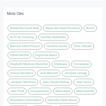
Mots Clés
Alexandra David Neel
Alpes de Haute Provence
Annot
Au fil du Coulomp
bandes dessinées
Blanche Serre-Ponçon
Caroline Comte
Chris Tabbart
Daniel Berthet
Digne-les-Bains
Elisabeth Martinez Bruncher
Entrevaux
Forcalquier
Gréoux-les-Bains
Jack Meurant
Jacques Lecugy
Jacques Tenneroni
Jean-Claude Barbier
Jean Giono
Jean Proal
livre jeunesse
Manosque
Maria Borrely
Moustiers Sainte Marie
Naturalia Publications