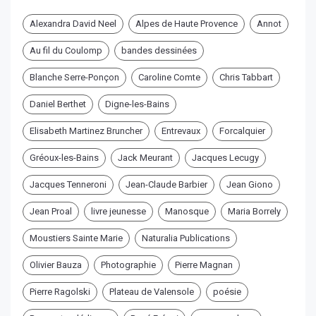
Alexandra David Neel
Alpes de Haute Provence
Annot
Au fil du Coulomp
bandes dessinées
Blanche Serre-Ponçon
Caroline Comte
Chris Tabbart
Daniel Berthet
Digne-les-Bains
Elisabeth Martinez Bruncher
Entrevaux
Forcalquier
Gréoux-les-Bains
Jack Meurant
Jacques Lecugy
Jacques Tenneroni
Jean-Claude Barbier
Jean Giono
Jean Proal
livre jeunesse
Manosque
Maria Borrely
Moustiers Sainte Marie
Naturalia Publications
Olivier Bauza
Photographie
Pierre Magnan
Pierre Ragolski
Plateau de Valensole
poésie