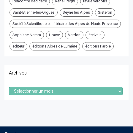
Rencontre dédicace
René Frégni
revue verdons
Saint-Etienne-les-Orgues
Seyne les Alpes
Sisteron
Société Scientifique et Littéraire des Alpes de Haute Provence
Sophiane Nemra
Ubaye
Verdon
écrivain
éditeur
éditions Alpes de Lumière
éditions Parole
Archives
Archives