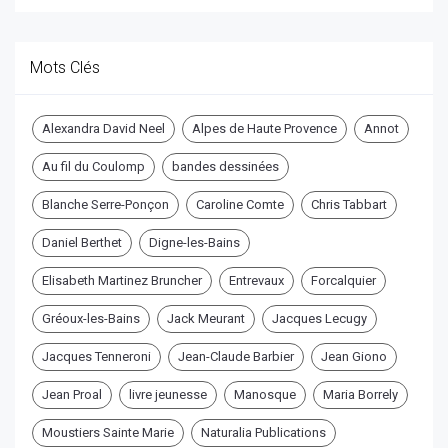
Mots Clés
Alexandra David Neel
Alpes de Haute Provence
Annot
Au fil du Coulomp
bandes dessinées
Blanche Serre-Ponçon
Caroline Comte
Chris Tabbart
Daniel Berthet
Digne-les-Bains
Elisabeth Martinez Bruncher
Entrevaux
Forcalquier
Gréoux-les-Bains
Jack Meurant
Jacques Lecugy
Jacques Tenneroni
Jean-Claude Barbier
Jean Giono
Jean Proal
livre jeunesse
Manosque
Maria Borrely
Moustiers Sainte Marie
Naturalia Publications