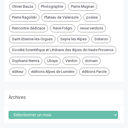
Olivier Bauza
Photographie
Pierre Magnan
Pierre Ragolski
Plateau de Valensole
poésie
Rencontre dédicace
René Frégni
revue verdons
Saint-Etienne-les-Orgues
Seyne les Alpes
Sisteron
Société Scientifique et Littéraire des Alpes de Haute Provence
Sophiane Nemra
Ubaye
Verdon
écrivain
éditeur
éditions Alpes de Lumière
éditions Parole
Archives
Archives