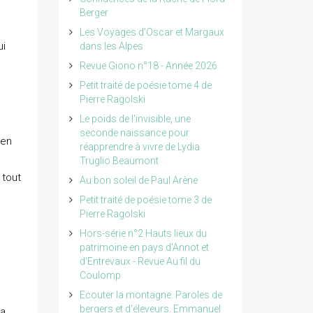
Berger
Les Voyages d'Oscar et Margaux
ui
dans les Alpes
Revue Giono n°18 - Année 2026
Petit traité de poésie tome 4 de
Pierre Ragolski
Le poids de l'invisible, une
seconde naissance pour
 en
réapprendre à vivre de Lydia
Truglio Beaumont
 tout
Au bon soleil de Paul Arène
Petit traité de poésie tome 3 de
Pierre Ragolski
Hors-série n°2 Hauts lieux du
patrimoine en pays d'Annot et
d'Entrevaux - Revue Au fil du
Coulomp
Ecouter la montagne. Paroles de
bergers et d'éleveurs. Emmanuel
 a