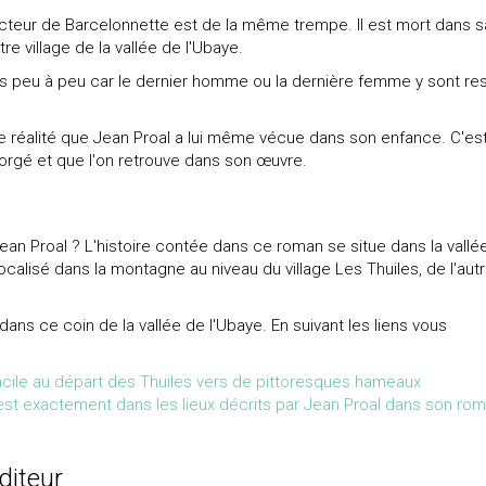
docteur de Barcelonnette est de la même trempe. Il est mort dans s
re village de la vallée de l'Ubaye.
s peu à peu car le dernier homme ou la dernière femme y sont re
une réalité que Jean Proal a lui même vécue dans son enfance. C'es
 forgé et que l'on retrouve dans son œuvre.
an Proal ? L'histoire contée dans ce roman se situe dans la vallé
calisé dans la montagne au niveau du village Les Thuiles, de l'aut
s ce coin de la vallée de l'Ubaye. En suivant les liens vous
cile au départ des Thuiles vers de pittoresques hameaux
e est exactement dans les lieux décrits par Jean Proal dans son ro
diteur