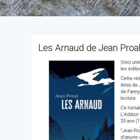
Les Arnaud de Jean Proa
Voici une
les édit
Cette réé
Amis de J
de Fanny
lecture.
Ce roman 
L'édition
25 ans (1
"Jean Pr
d’œuvre o