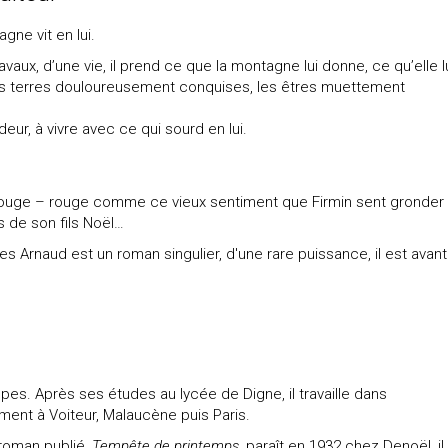
gne vit en lui.
vaux, d’une vie, il prend ce que la montagne lui donne, ce qu’elle l
t. Les terres douloureusement conquises, les êtres muettement
eur, à vivre avec ce qui sourd en lui.
e rouge – rouge comme ce vieux sentiment que Firmin sent gronder
ès de son fils Noël…
s Arnaud est un roman singulier, d'une rare puissance, il est avant
Alpes. Après ses études au lycée de Digne, il travaille dans
ment à Voiteur, Malaucène puis Paris.
r roman publié,
Tempête de printemps
, paraît en 1932 chez Denoël, il