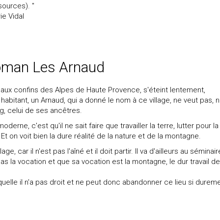
sources). "
ie Vidal
oman Les Arnaud
 aux confins des Alpes de Haute Provence, s'éteint lentement,
abitant, un Arnaud, qui a donné le nom à ce village, ne veut pas, 
g, celui de ses ancêtres.
derne, c'est qu'il ne sait faire que travailler la terre, lutter pour la
Et on voit bien la dure réalité de la nature et de la montagne.
e, car il n'est pas l'aîné et il doit partir. Il va d'ailleurs au séminair
s la vocation et que sa vocation est la montagne, le dur travail de
quelle il n'a pas droit et ne peut donc abandonner ce lieu si durem