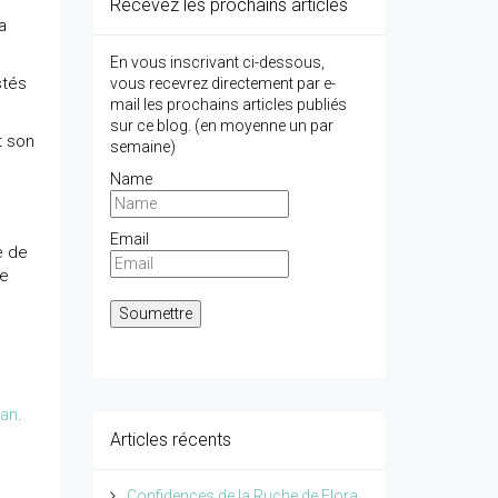
Recevez les prochains articles
a
En vous inscrivant ci-dessous,
stés
vous recevrez directement par e-
mail les prochains articles publiés
sur ce blog. (en moyenne un par
t son
semaine)
Name
Email
e de
re
man
.
Articles récents
Confidences de la Ruche de Flora