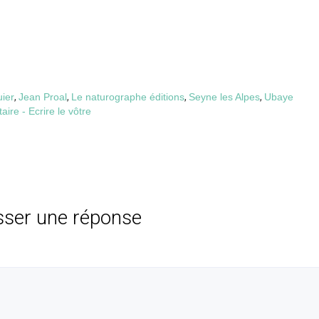
uier
,
Jean Proal
,
Le naturographe éditions
,
Seyne les Alpes
,
Ubaye
re - Ecrire le vôtre
sser une réponse