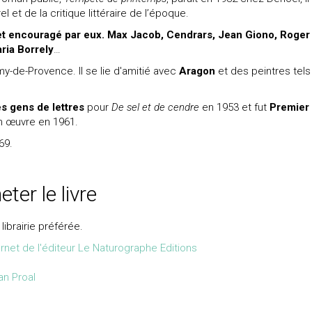
el et de la critique littéraire de l’époque.
 et encouragé par eux. Max Jacob, Cendrars, Jean Giono, Roger
ria Borrely
…
my-de-Provence. Il se lie d'amitié avec
Aragon
et des peintres tels 
.
s gens de lettres
pour
De sel et de cendre
en 1953 et fut
Premier
n œuvre en 1961.
69.
ter le livre
ibrairie préférée.
ternet de l'éditeur Le Naturographe Editions
ean Proal