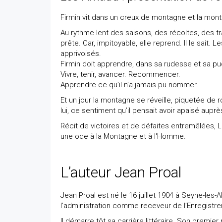
Firmin vit dans un creux de montagne et la monta
Au rythme lent des saisons, des récoltes, des tra
prête. Car, impitoyable, elle reprend. Il le sai
apprivoisés.
Firmin doit apprendre, dans sa rudesse et sa pud
Vivre, tenir, avancer. Recommencer.
Apprendre ce qu’il n’a jamais pu nommer.
Et un jour la montagne se réveille, piquetée d
lui, ce sentiment qu’il pensait avoir apaisé aupr
Récit de victoires et de défaites entremêlées, Le
une ode à la Montagne et à l'Homme.
L’auteur Jean Proal
Jean Proal est né le 16 juillet 1904 à Seyne-les-
l’administration comme receveur de l’Enregistre
Il démarre tôt sa carrière littéraire. Son premie