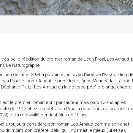
l
 très belle réédition du premier roman de Jean Proal,
Les Arnaud
, 
ions Le Naturographe.
dition de juillet 2024 a pu voir le jour avec l'aide de l'Association d
ean Proal et son infatigable présidente, Anne-Marie Vidal. La post
 Déchanet-Platz "Les Arnaud ou la vie escarpée" prolonge encore 
est le premier roman écrit par l’auteur mais paru 12 ans après.
 date de 1942 chez Denoël. Jean Proal a donc écrit ce premier tex
929) et l'a retravaillé pendant plus de 10 ans.
oal a toujours considéré son roman Les Arnaud comme son chef-
u du moins son préféré, celui qui l’incarnait le mieux (lui et ses