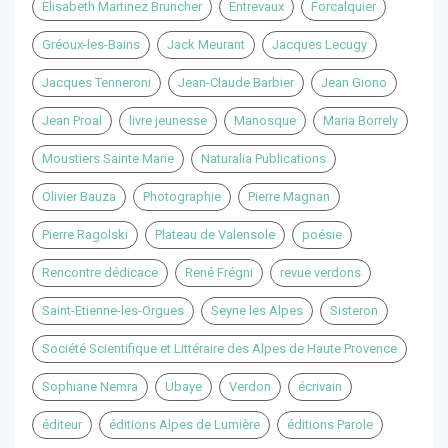
Elisabeth Martinez Bruncher
Entrevaux
Forcalquier
Gréoux-les-Bains
Jack Meurant
Jacques Lecugy
Jacques Tenneroni
Jean-Claude Barbier
Jean Giono
Jean Proal
livre jeunesse
Manosque
Maria Borrely
Moustiers Sainte Marie
Naturalia Publications
Olivier Bauza
Photographie
Pierre Magnan
Pierre Ragolski
Plateau de Valensole
poésie
Rencontre dédicace
René Frégni
revue verdons
Saint-Etienne-les-Orgues
Seyne les Alpes
Sisteron
Société Scientifique et Littéraire des Alpes de Haute Provence
Sophiane Nemra
Ubaye
Verdon
écrivain
éditeur
éditions Alpes de Lumière
éditions Parole