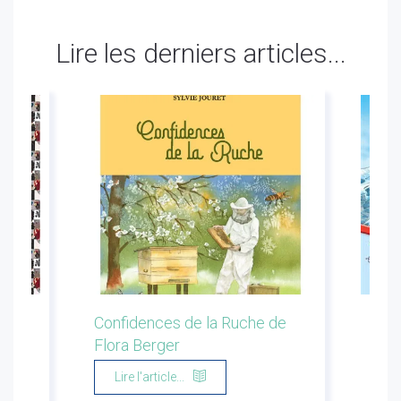
Lire les derniers articles...
ion
Confidences de la Ruche de
Les 
Flora Berger
Marg
Lire l'article...
Li