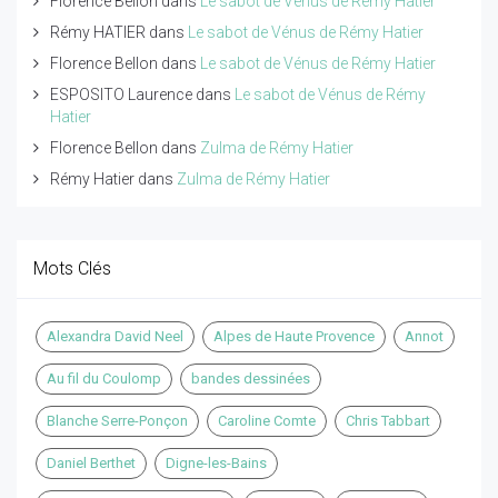
Florence Bellon
dans
Le sabot de Vénus de Rémy Hatier
Rémy HATIER
dans
Le sabot de Vénus de Rémy Hatier
Florence Bellon
dans
Le sabot de Vénus de Rémy Hatier
ESPOSITO Laurence
dans
Le sabot de Vénus de Rémy
Hatier
Florence Bellon
dans
Zulma de Rémy Hatier
Rémy Hatier
dans
Zulma de Rémy Hatier
Mots Clés
Alexandra David Neel
Alpes de Haute Provence
Annot
Au fil du Coulomp
bandes dessinées
Blanche Serre-Ponçon
Caroline Comte
Chris Tabbart
Daniel Berthet
Digne-les-Bains