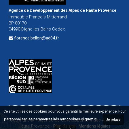
Agence de Développement des Alpes de Haute Provence
Immeuble François Mitterrand
BP 80170
04990 Digne-les-Bains Cedex
florence.bellon@ad04.fr
Ce site utilise des cookies pour vous garantir la meilleure expérience. Pour
personnaliser les paramètres liés aux cookies
cliquez ici
.
Copyright ©
-
Agence de développement des Alpes de
Je refuse
Haute Provence
-
Plan du site
-
Mentions légales