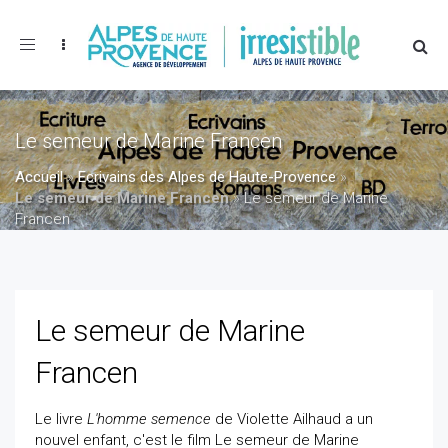
Toggle
navigation
Le semeur de Marine Francen
Accueil
»
Ecrivains des Alpes de Haute-Provence
»
Le semeur de Marine Francen
»
Le semeur de Marine
Francen
Le semeur de Marine
Francen
Le livre
L'homme semence
de Violette Ailhaud a un
nouvel enfant, c'est le film Le semeur de Marine