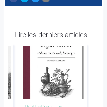
Lire les derniers articles...
les
Petit traité du vin en
Conf