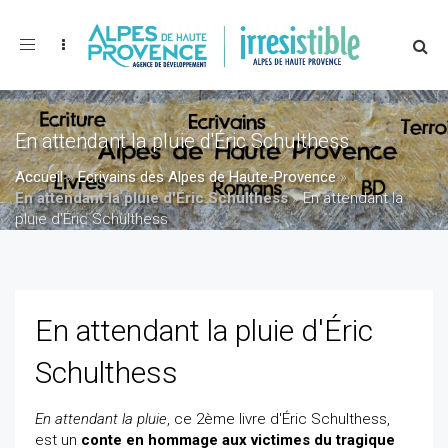
Toggle
navigation
En attendant la pluie d'Éric Schulthess
Accueil
»
Ecrivains des Alpes de Haute-Provence
»
En attendant la pluie d'Éric Schulthess
»
En attendant la
pluie d'Éric Schulthess
En attendant la pluie d'Éric
Schulthess
En attendant la pluie
, ce 2ème livre d'Éric Schulthess,
est un
conte en hommage aux victimes du tragique