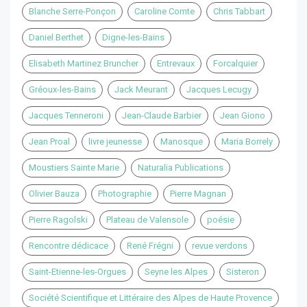
Blanche Serre-Ponçon
Caroline Comte
Chris Tabbart
Daniel Berthet
Digne-les-Bains
Elisabeth Martinez Bruncher
Entrevaux
Forcalquier
Gréoux-les-Bains
Jack Meurant
Jacques Lecugy
Jacques Tenneroni
Jean-Claude Barbier
Jean Giono
Jean Proal
livre jeunesse
Manosque
Maria Borrely
Moustiers Sainte Marie
Naturalia Publications
Olivier Bauza
Photographie
Pierre Magnan
Pierre Ragolski
Plateau de Valensole
poésie
Rencontre dédicace
René Frégni
revue verdons
Saint-Etienne-les-Orgues
Seyne les Alpes
Sisteron
Société Scientifique et Littéraire des Alpes de Haute Provence