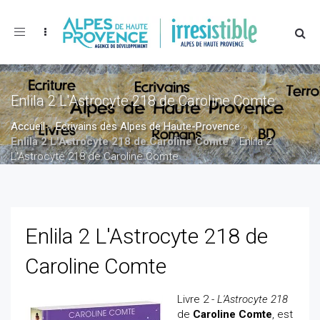
Toggle
navigation
Enlila 2 L'Astrocyte 218 de Caroline Comte
Accueil
»
Ecrivains des Alpes de Haute-Provence
»
Enlila 2 L'Astrocyte 218 de Caroline Comte
»
Enlila 2
L'Astrocyte 218 de Caroline Comte
Enlila 2 L'Astrocyte 218 de
Caroline Comte
Livre 2 -
L'Astrocyte 218
de
Caroline Comte
, est