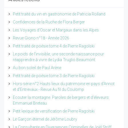
Petit traité du vin en gastronomie de Patricia Rolland
Confidences de la Ruche de Flora Berger
Les Voyages d'Oscar et Margaux dans les Alpes
Revue Giono n°18 - Année 2026
Petit traité de poésie tome 4 de Pierre Ragolski
Le poids de l'invisible, une seconde naissance pour
réapprendre à vivre de Lydia Truglio Beaumont
Au bon soleil de Paul Arène
Petit traité de poésie tome 3 de Pierre Ragolski
Hors-série n°2 Hauts lieux du patrimoine en pays d'Annot
et d'Entrevaux - Revue Au fil du Coulomp
Ecouter la montagne. Paroles de bergers et d'éleveurs.
Emmanuel Breteau
Petit lexique de versification de Pierre Ragolski
Le Garçon éternel de Jérôme Loubry
La Consultante en Divergences Criminelles de Joël Striff