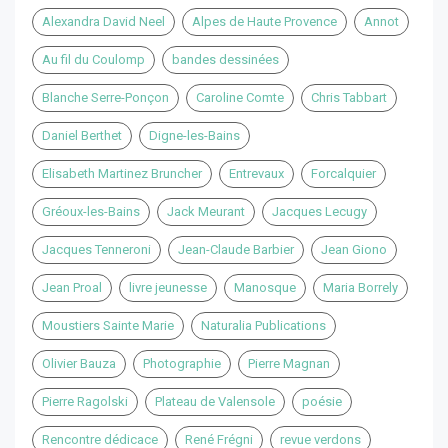
Alexandra David Neel
Alpes de Haute Provence
Annot
Au fil du Coulomp
bandes dessinées
Blanche Serre-Ponçon
Caroline Comte
Chris Tabbart
Daniel Berthet
Digne-les-Bains
Elisabeth Martinez Bruncher
Entrevaux
Forcalquier
Gréoux-les-Bains
Jack Meurant
Jacques Lecugy
Jacques Tenneroni
Jean-Claude Barbier
Jean Giono
Jean Proal
livre jeunesse
Manosque
Maria Borrely
Moustiers Sainte Marie
Naturalia Publications
Olivier Bauza
Photographie
Pierre Magnan
Pierre Ragolski
Plateau de Valensole
poésie
Rencontre dédicace
René Frégni
revue verdons