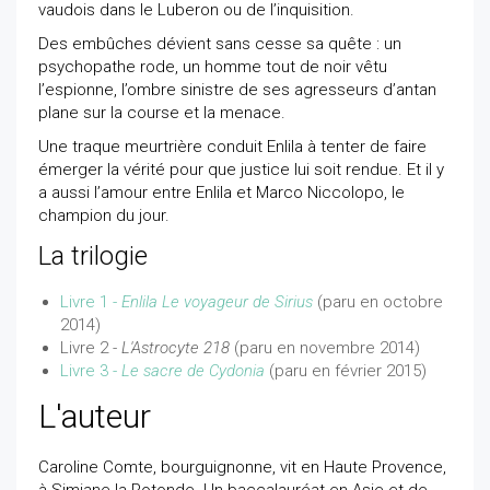
vaudois dans le Luberon ou de l’inquisition.
Des embûches dévient sans cesse sa quête : un
psychopathe rode, un homme tout de noir vêtu
l’espionne, l’ombre sinistre de ses agresseurs d’antan
plane sur la course et la menace.
Une traque meurtrière conduit Enlila à tenter de faire
émerger la vérité pour que justice lui soit rendue. Et il y
a aussi l’amour entre Enlila et Marco Niccolopo, le
champion du jour.
La trilogie
Livre 1 -
Enlila Le voyageur de Sirius
(paru en octobre
2014)
Livre 2 -
L'Astrocyte 218
(paru en novembre 2014)
Livre 3 -
Le sacre de Cydonia
(paru en février 2015)
L'auteur
Caroline Comte, bourguignonne, vit en Haute Provence,