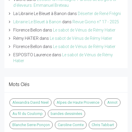
d'éleveurs. Emmanuel Breteau
La Librairie Le Bleuet à Banon
dans
Déserter de René Frégni
Librairie Le Bleuet à Banon
dans
Revue Giono n° 17 - 2025
Florence Bellon
dans
Le sabot de Vénus de Rémy Hatier
Rémy HATIER
dans
Le sabot de Vénus de Rémy Hatier
Florence Bellon
dans
Le sabot de Vénus de Rémy Hatier
ESPOSITO Laurence
dans
Le sabot de Vénus de Rémy
Hatier
Mots Clés
Alexandra David Neel
Alpes de Haute Provence
Annot
Au fil du Coulomp
bandes dessinées
Blanche Serre-Ponçon
Caroline Comte
Chris Tabbart