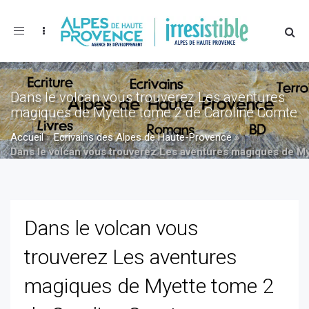
Toggle
navigation
Dans le volcan vous trouverez Les aventures
magiques de Myette tome 2 de Caroline Comte
Accueil
»
Ecrivains des Alpes de Haute-Provence
»
Dans le volcan vous trouverez Les aventures magiques de M
»
Dans le volcan vous trouverez Les aventures magiques de
Myette tome 2 de Caroline Comte
Dans le volcan vous
trouverez Les aventures
magiques de Myette tome 2