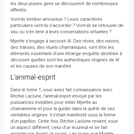
les deux jeunes gens se découvrent de nombreuses
affinités.
Vont-ils tomber amoureux ? Leurs caractères
particuliers vont-ils s'accorder ? Vont-ils se retrouver de
visu ou s'en tenir à leurs conversations virtuelles ?
Myette s'engage à secourir Al. Des rêves, des visions,
des transes, des rituels chamaniques, vont être les
éléments essentiels d'une étrange enquête destinée à
découvrir quelles sont les authentiques origines de Al
et les causes de son mal-être.
L'animal-esprit
Dans le tome 1, vous aviez fait connaissance avec
Ritchie Laclune, l'animal-esprit envoyé par les
puissances invisibles pour initier Myette au
chamanisme et pour la guider dans la quête de ses
véritables origines. Il s'était manifesté sous la forme
d'un papillon. Cette fois, Ritchie Laclune revient, sous
un aspect différent, celui d'un écureuil et se fait
assister par Apigjiʼj, la souris. Les loups que Myette