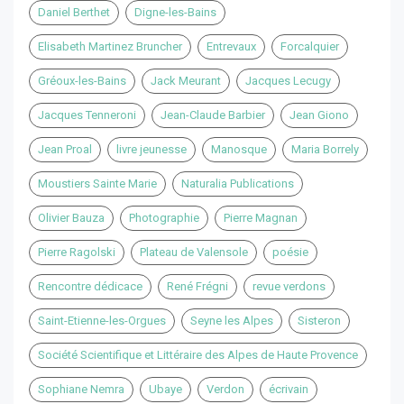
Daniel Berthet
Digne-les-Bains
Elisabeth Martinez Bruncher
Entrevaux
Forcalquier
Gréoux-les-Bains
Jack Meurant
Jacques Lecugy
Jacques Tenneroni
Jean-Claude Barbier
Jean Giono
Jean Proal
livre jeunesse
Manosque
Maria Borrely
Moustiers Sainte Marie
Naturalia Publications
Olivier Bauza
Photographie
Pierre Magnan
Pierre Ragolski
Plateau de Valensole
poésie
Rencontre dédicace
René Frégni
revue verdons
Saint-Etienne-les-Orgues
Seyne les Alpes
Sisteron
Société Scientifique et Littéraire des Alpes de Haute Provence
Sophiane Nemra
Ubaye
Verdon
écrivain