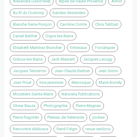
Alexandra David Neel
Alpes de Haute Provence
Annot
Au fil du Coulomp
bandes dessinées
Blanche Serre-Ponçon
Caroline Comte
Chris Tabbart
Daniel Berthet
Digne-les-Bains
Elisabeth Martinez Bruncher
Entrevaux
Forcalquier
Gréoux-les-Bains
Jack Meurant
Jacques Lecugy
Jacques Tenneroni
Jean-Claude Barbier
Jean Giono
Jean Proal
livre jeunesse
Manosque
Maria Borrely
Moustiers Sainte Marie
Naturalia Publications
Olivier Bauza
Photographie
Pierre Magnan
Pierre Ragolski
Plateau de Valensole
poésie
Rencontre dédicace
René Frégni
revue verdons