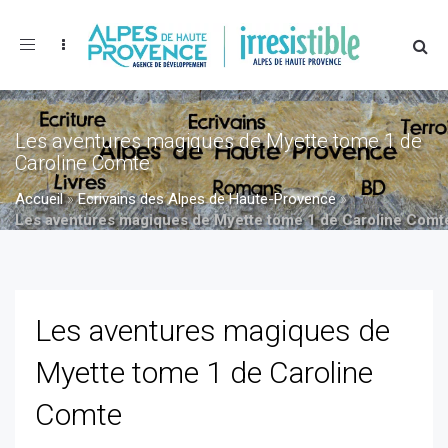
Toggle
navigation
Les aventures magiques de Myette tome 1 de
Caroline Comte
Accueil
»
Ecrivains des Alpes de Haute-Provence
»
Les aventures magiques de Myette tome 1 de Caroline Comt
»
Les aventures magiques de Myette tome 1 de Caroline
Comte
Les aventures magiques de
Myette tome 1 de Caroline
Comte