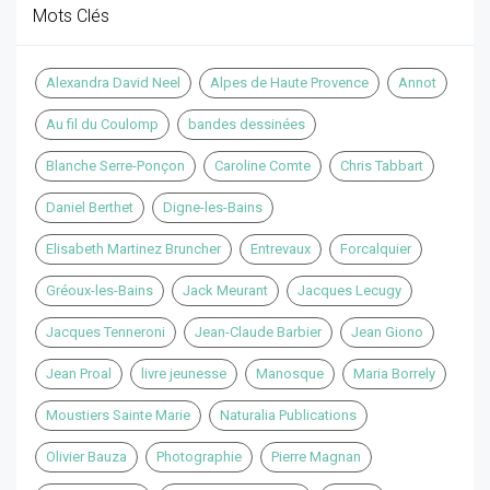
Mots Clés
Alexandra David Neel
Alpes de Haute Provence
Annot
Au fil du Coulomp
bandes dessinées
Blanche Serre-Ponçon
Caroline Comte
Chris Tabbart
Daniel Berthet
Digne-les-Bains
Elisabeth Martinez Bruncher
Entrevaux
Forcalquier
Gréoux-les-Bains
Jack Meurant
Jacques Lecugy
Jacques Tenneroni
Jean-Claude Barbier
Jean Giono
Jean Proal
livre jeunesse
Manosque
Maria Borrely
Moustiers Sainte Marie
Naturalia Publications
Olivier Bauza
Photographie
Pierre Magnan