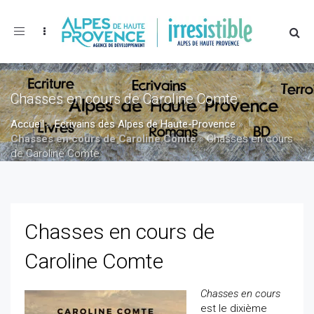
Toggle
navigation
Chasses en cours de Caroline Comte
Accueil
»
Ecrivains des Alpes de Haute-Provence
»
Chasses en cours de Caroline Comte
»
Chasses en cours
de Caroline Comte
Chasses en cours de
Caroline Comte
Chasses en cours
est le dixième