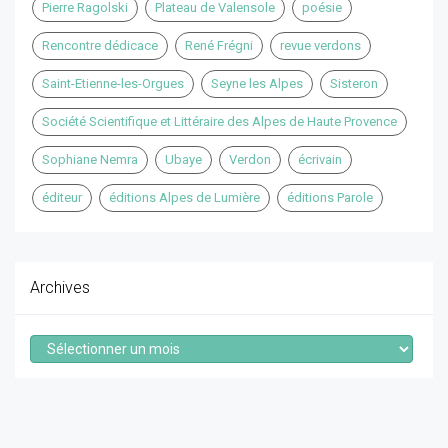
Pierre Ragolski
Plateau de Valensole
poésie
Rencontre dédicace
René Frégni
revue verdons
Saint-Etienne-les-Orgues
Seyne les Alpes
Sisteron
Société Scientifique et Littéraire des Alpes de Haute Provence
Sophiane Nemra
Ubaye
Verdon
écrivain
éditeur
éditions Alpes de Lumière
éditions Parole
Archives
Archives