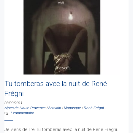
Tu tomberas avec la nuit de René
Frégni
08/03/2011
-
Alpes de Haute Provence
/
écrivain
/
Manosque
/
René Frégni
-
1 commentaire
Je viens de lire Tu tomberas avec la nuit de René Frégni.