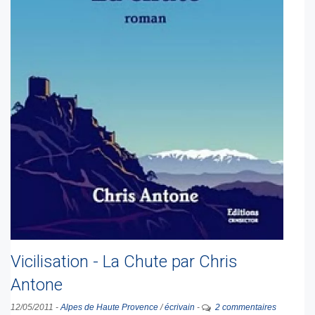
Vicilisation - La Chute par Chris
Antone
12/05/2011
-
Alpes de Haute Provence
/
écrivain
-
2 commentaires