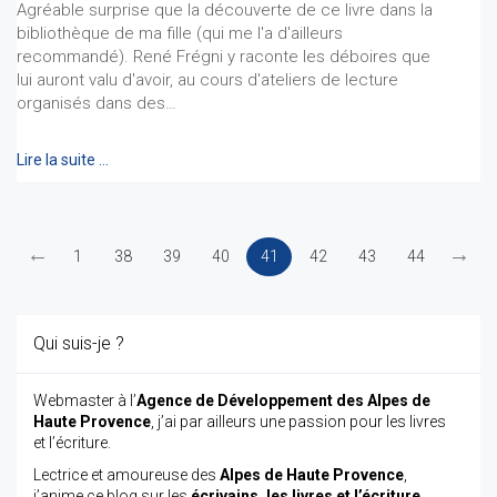
Agréable surprise que la découverte de ce livre dans la
bibliothèque de ma fille (qui me l'a d'ailleurs
recommandé). René Frégni y raconte les déboires que
lui auront valu d'avoir, au cours d'ateliers de lecture
organisés dans des…
Lire la suite …
←
→
1
38
39
40
41
42
43
44
Qui suis-je ?
Webmaster à l’
Agence de Développement des Alpes de
Haute Provence
, j’ai par ailleurs une passion pour les livres
et l’écriture.
Lectrice et amoureuse des
Alpes de Haute Provence
,
j’anime ce blog sur les
écrivains, les livres et l’écriture,