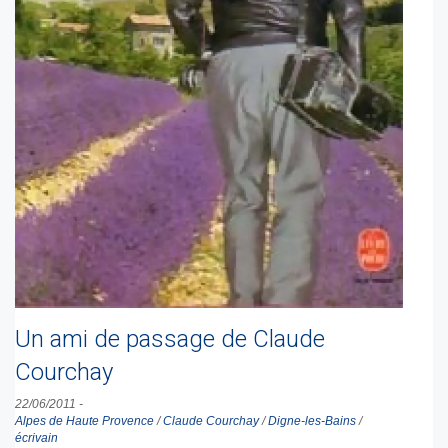
Un ami de passage de Claude
Courchay
22/06/2011
-
Alpes de Haute Provence
/
Claude Courchay
/
Digne-les-Bains
/
écrivain