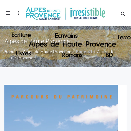
Toggle
navigation
Alpes de Haute Provence
Accueil
»
Alpes de Haute Provence
»
Page 41
»
Alpes de
Haute Provence