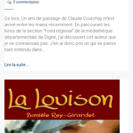
-
5 commentaires
Ce livre, Un ami de passage de Claude Courchay m'est
arrivé entre les mains récemment. En parcourant les
livres de la section "Fond régional" de la médiathèque
départementale de Digne, j'ai découvert cet auteur que
je ne connaissais pas. J'en ai donc pris un qui se passe
bien entendu dans…
Lire la suite …