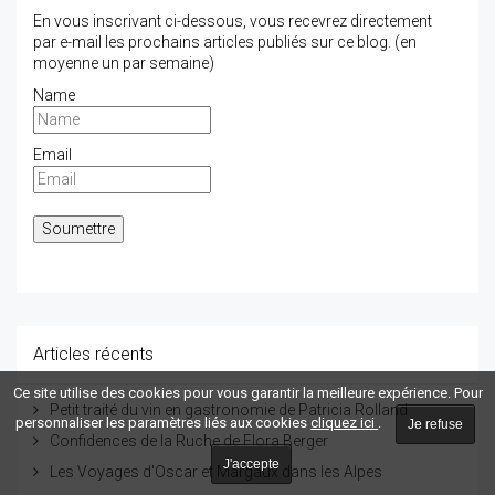
En vous inscrivant ci-dessous, vous recevrez directement
par e-mail les prochains articles publiés sur ce blog. (en
moyenne un par semaine)
Name
Email
Articles récents
Ce site utilise des cookies pour vous garantir la meilleure expérience. Pour
Petit traité du vin en gastronomie de Patricia Rolland
personnaliser les paramètres liés aux cookies
cliquez ici
.
Je refuse
Confidences de la Ruche de Flora Berger
J'accepte
Les Voyages d'Oscar et Margaux dans les Alpes