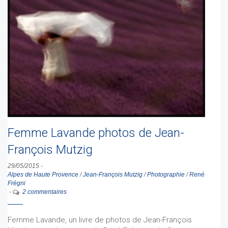
Femme Lavande photos de Jean-
François Mutzig
29/05/2015
-
Alpes de Haute Provence
/
Jean-François Mutzig
/
Photographie
/
René
Frégni
-
2 commentaires
Femme Lavande, un livre de photos de Jean-François