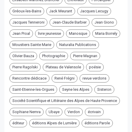
Gréoux-les-Bains
Jack Meurant
Jacques Lecugy
Jacques Tenneroni
Jean-Claude Barbier
Jean Giono
Jean Proal
livre jeunesse
Manosque
Maria Borrely
Moustiers Sainte Marie
Naturalia Publications
Olivier Bauza
Photographie
Pierre Magnan
Pierre Ragolski
Plateau de Valensole
poésie
Rencontre dédicace
René Frégni
revue verdons
Saint-Etienne-les-Orgues
Seyne les Alpes
Sisteron
Société Scientifique et Littéraire des Alpes de Haute Provence
Sophiane Nemra
Ubaye
Verdon
écrivain
éditeur
éditions Alpes de Lumière
éditions Parole