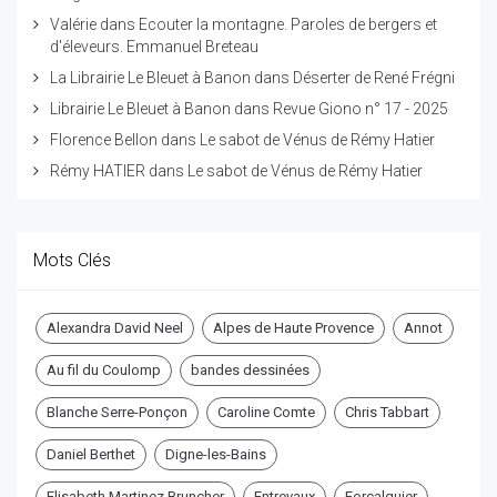
Valérie
dans
Ecouter la montagne. Paroles de bergers et
d'éleveurs. Emmanuel Breteau
La Librairie Le Bleuet à Banon
dans
Déserter de René Frégni
Librairie Le Bleuet à Banon
dans
Revue Giono n° 17 - 2025
Florence Bellon
dans
Le sabot de Vénus de Rémy Hatier
Rémy HATIER
dans
Le sabot de Vénus de Rémy Hatier
Mots Clés
Alexandra David Neel
Alpes de Haute Provence
Annot
Au fil du Coulomp
bandes dessinées
Blanche Serre-Ponçon
Caroline Comte
Chris Tabbart
Daniel Berthet
Digne-les-Bains
Elisabeth Martinez Bruncher
Entrevaux
Forcalquier