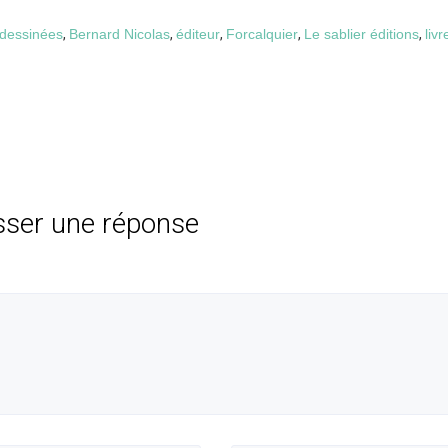
dessinées
,
Bernard Nicolas
,
éditeur
,
Forcalquier
,
Le sablier éditions
,
livr
sser une réponse