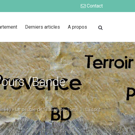
Contact
artement
Derniers articles
A propos
l'ours (Bande
sinée)
»
Le peuple de l'eau verte, Tome 1 : L'Esprit