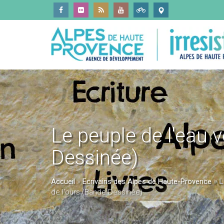
Le peuple de l'eau v
Dessinée)
Accueil
»
Ecrivains des Alpes de Haute-Provence
»
L
de l'ours (Bande Dessinée)