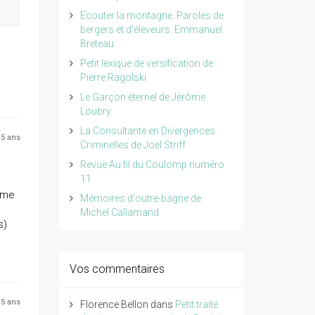
Ecouter la montagne. Paroles de
bergers et d'éleveurs. Emmanuel
Breteau
Petit lexique de versification de
Pierre Ragolski
Le Garçon éternel de Jérôme
Loubry
La Consultante en Divergences
 15 ans
Criminelles de Joël Striff
Revue Au fil du Coulomp numéro
11
même
Mémoires d'outre-bagne de
Michel Callamand
s)
Vos commentaires
 15 ans
Florence Bellon
dans
Petit traité