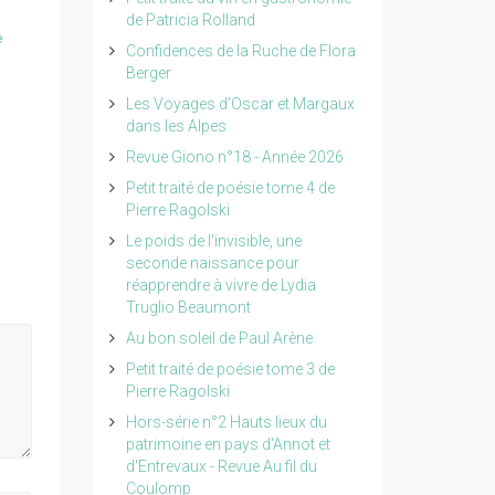
de Patricia Rolland
e
Confidences de la Ruche de Flora
Berger
Les Voyages d'Oscar et Margaux
dans les Alpes
Revue Giono n°18 - Année 2026
Petit traité de poésie tome 4 de
Pierre Ragolski
Le poids de l'invisible, une
seconde naissance pour
réapprendre à vivre de Lydia
Truglio Beaumont
Au bon soleil de Paul Arène
Petit traité de poésie tome 3 de
Pierre Ragolski
Hors-série n°2 Hauts lieux du
patrimoine en pays d'Annot et
d'Entrevaux - Revue Au fil du
Coulomp