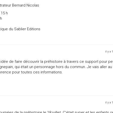
trateur Bernard Nicolas
 15 h
ch
ique du Sablier Editions
il y a
dée de faire découvrir la préhistoire à travers ce support pour pet
gnepain, qui était un personnage hors du commun. Je vais aller au
orence pour toutes ces informations.
il y a
rnées de la préhistoire le 18 juillet. C'était super et les enfants o