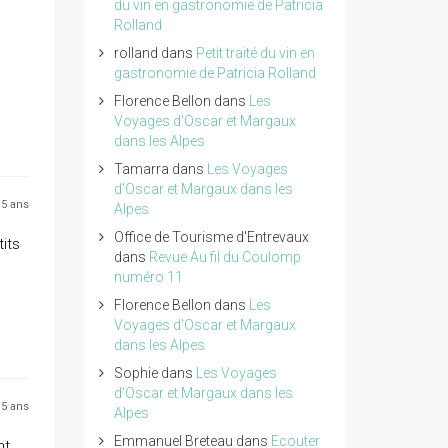
du vin en gastronomie de Patricia
Rolland
rolland
dans
Petit traité du vin en
gastronomie de Patricia Rolland
Florence Bellon
dans
Les
Voyages d'Oscar et Margaux
dans les Alpes
Tamarra
dans
Les Voyages
d'Oscar et Margaux dans les
 15 ans
Alpes
Office de Tourisme d'Entrevaux
its
dans
Revue Au fil du Coulomp
numéro 11
Florence Bellon
dans
Les
Voyages d'Oscar et Margaux
dans les Alpes
Sophie
dans
Les Voyages
d'Oscar et Margaux dans les
 15 ans
Alpes
Emmanuel Breteau
dans
Ecouter
nt