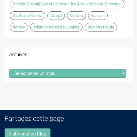
Société Scientifique et Littéraire des Alpes de Haute Provence
Sophiane Nemra
Ubaye
Verdon
écrivain
éditeur
éditions Alpes de Lumière
éditions Parole
Archives
Archives
Partagez cette page
S'abonner au blog