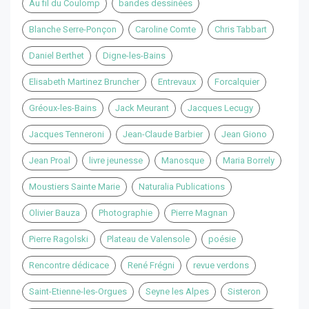
Au fil du Coulomp
bandes dessinées
Blanche Serre-Ponçon
Caroline Comte
Chris Tabbart
Daniel Berthet
Digne-les-Bains
Elisabeth Martinez Bruncher
Entrevaux
Forcalquier
Gréoux-les-Bains
Jack Meurant
Jacques Lecugy
Jacques Tenneroni
Jean-Claude Barbier
Jean Giono
Jean Proal
livre jeunesse
Manosque
Maria Borrely
Moustiers Sainte Marie
Naturalia Publications
Olivier Bauza
Photographie
Pierre Magnan
Pierre Ragolski
Plateau de Valensole
poésie
Rencontre dédicace
René Frégni
revue verdons
Saint-Etienne-les-Orgues
Seyne les Alpes
Sisteron