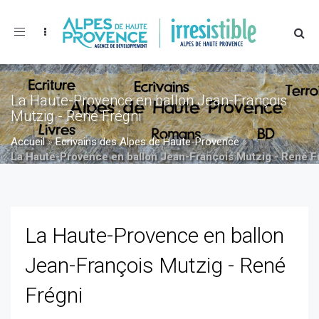
Toggle
navigation
La Haute-Provence en ballon Jean-François
Mutzig - René Frégni
Accueil
»
Ecrivains des Alpes de Haute-Provence
»
La Haute-Provence en ballon Jean-François Mutzig - René F
»
La Haute-Provence en ballon Jean-François Mutzig - René
Frégni
La Haute-Provence en ballon
Jean-François Mutzig - René
Frégni