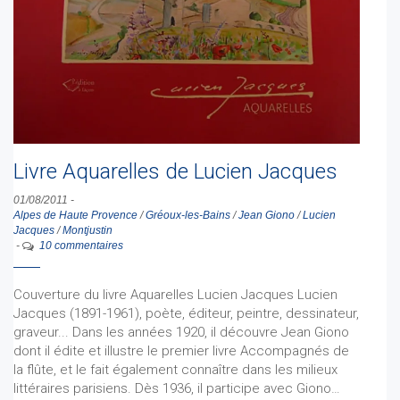
Livre Aquarelles de Lucien Jacques
01/08/2011
-
Alpes de Haute Provence
/
Gréoux-les-Bains
/
Jean Giono
/
Lucien
Jacques
/
Montjustin
-
10 commentaires
Couverture du livre Aquarelles Lucien Jacques Lucien
Jacques (1891-1961), poète, éditeur, peintre, dessinateur,
graveur... Dans les années 1920, il découvre Jean Giono
dont il édite et illustre le premier livre Accompagnés de
la flûte, et le fait également connaître dans les milieux
littéraires parisiens. Dès 1936, il participe avec Giono…