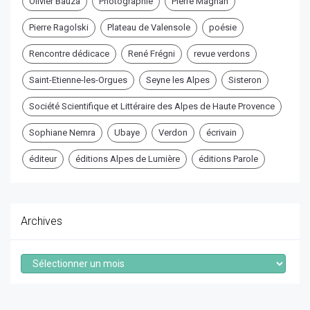
Olivier Bauza
Photographie
Pierre Magnan
Pierre Ragolski
Plateau de Valensole
poésie
Rencontre dédicace
René Frégni
revue verdons
Saint-Etienne-les-Orgues
Seyne les Alpes
Sisteron
Société Scientifique et Littéraire des Alpes de Haute Provence
Sophiane Nemra
Ubaye
Verdon
écrivain
éditeur
éditions Alpes de Lumière
éditions Parole
Archives
Archives