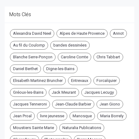
Mots Clés
Alexandra David Neel
Alpes de Haute Provence
Annot
Au fil du Coulomp
bandes dessinées
Blanche Serre-Ponçon
Caroline Comte
Chris Tabbart
Daniel Berthet
Digne-les-Bains
Elisabeth Martinez Bruncher
Entrevaux
Forcalquier
Gréoux-les-Bains
Jack Meurant
Jacques Lecugy
Jacques Tenneroni
Jean-Claude Barbier
Jean Giono
Jean Proal
livre jeunesse
Manosque
Maria Borrely
Moustiers Sainte Marie
Naturalia Publications