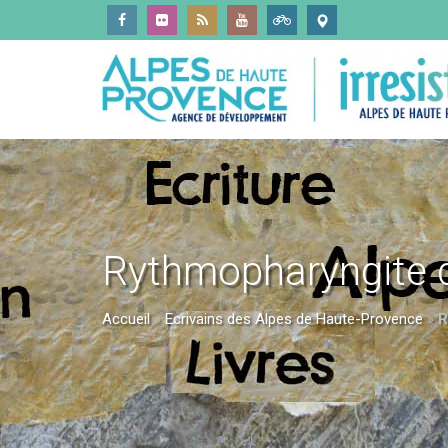
Rythmopharyngite 
Accueil
»
Ecrivains des Alpes de Haute-Provence
»
R