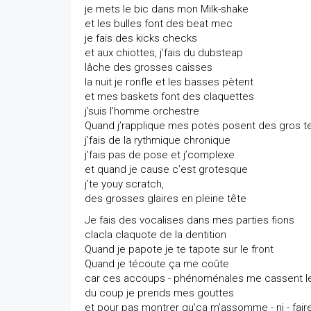
je mets le bic dans mon Milk-shake
et les bulles font des beat mec
je fais des kicks checks
et aux chiottes, j’fais du dubsteap
lâche des grosses caisses
la nuit je ronfle et les basses pètent
et mes baskets font des claquettes
j’suis l’homme orchestre
Quand j’rapplique mes potes posent des gros t
j’fais de la rythmique chronique
j’fais pas de pose et j’complexe
et quand je cause c’est grotesque
j’te youy scratch,
des grosses glaires en pleine tête
Je fais des vocalises dans mes parties fions
clacla claquote de la dentition
Quand je papote je te tapote sur le front
Quand je técoute ça me coûte
car ces accoups - phénoménales me cassent l
du coup je prends mes gouttes
et pour pas montrer qu’ça m’assomme - ni - faire