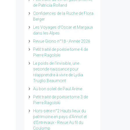
de Patricia Rolland
Confidences de la Ruche de Flora
Berger
Les Voyages d'Oscar et Margaux
dans les Alpes
Revue Giono n°18 - Année 2026
Petit traité de poésie tome 4 de
Pierre Ragolski
Le poids de l'invisible, une
seconde naissance pour
réapprendre à vivre de Lydia
Truglio Beaumont
Au bon soleil de Paul Arène
Petit traité de poésie tome 3 de
Pierre Ragolski
Hors-série n°2 Hauts lieux du
patrimoine en pays d'Annot et
d'Entrevaux - Revue Au fil du
Coulomp