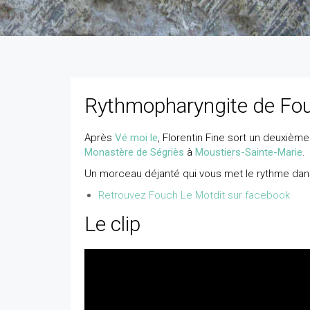
Rythmopharyngite de Fou
Après
Vé moi le
, Florentin Fine sort un deuxièm
Monastère de Ségriès
à
Moustiers-Sainte-Marie
.
Un morceau déjanté qui vous met le rythme dans
Retrouvez Fouch Le Motdit sur facebook
Le clip