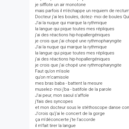
je sifflote un air monotone
mais parfois il m’échappe un requiem de rectu
Docteur j’ai les boules, dotez- moi de boules Qu
J’ai la nuque qui marque la rythmique
la langue qui pique toutes mes répliques
j’ai des réactions hip-hopallergéniques
je crois que j’ai chopé une rythmopharyngite
J’ai la nuque qui marque la rythmique
la langue qui pique toutes mes répliques
j’ai des réactions hip-hopallergéniques
je crois que j’ai chopé une rythmopharyngite
Faut qu’on m’isole
qu’on m’camisole
mes bras baba - battent la mesure
muselez- moi j’ba - batifole de la parole
J’ai peur, mon saoul s’affole
j’fais des syncopes
et mon docteur sous le stéthoscope danse co
J’crois qu’j’ai le concert de la gorge
ça m’déconcerte j’te l’accorde
il m’fait tirer la langue