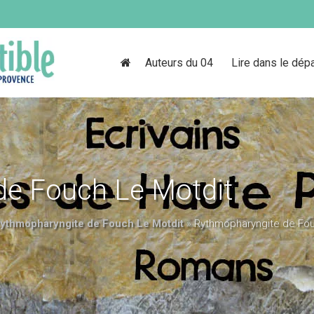
Auteurs du 04
Lire dans le dép
de Fouch Le Motdit
ythmopharyngite de Fouch Le Motdit
»
Rythmopharyngite de Fou