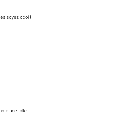
m
ies soyez cool !
mme une folle