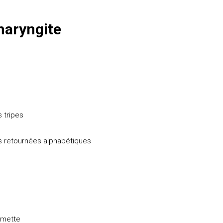
haryngite
 tripes
 des retournées alphabétiques
thmette