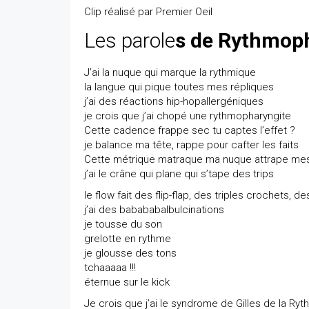
Clip réalisé par Premier Oeil
Les parole
s de Rythmop
J’ai la nuque qui marque la rythmique
la langue qui pique toutes mes répliques
j’ai des réactions hip-hopallergéniques
je crois que j’ai chopé une rythmopharyngite
Cette cadence frappe sec tu captes l’effet ?
je balance ma tête, rappe pour cafter les faits
Cette métrique matraque ma nuque attrape mes
j’ai le crâne qui plane qui s’tape des trips
le flow fait des flip-flap, des triples crochets,
j’ai des babababalbulcinations
je tousse du son
grelotte en rythme
je glousse des tons
tchaaaaa !!!
éternue sur le kick
Je crois que j’ai le syndrome de Gilles de la Ry