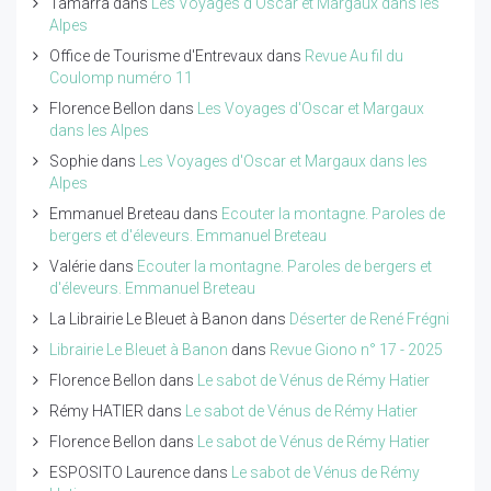
Tamarra
dans
Les Voyages d'Oscar et Margaux dans les
Alpes
Office de Tourisme d'Entrevaux
dans
Revue Au fil du
Coulomp numéro 11
Florence Bellon
dans
Les Voyages d'Oscar et Margaux
dans les Alpes
Sophie
dans
Les Voyages d'Oscar et Margaux dans les
Alpes
Emmanuel Breteau
dans
Ecouter la montagne. Paroles de
bergers et d'éleveurs. Emmanuel Breteau
Valérie
dans
Ecouter la montagne. Paroles de bergers et
d'éleveurs. Emmanuel Breteau
La Librairie Le Bleuet à Banon
dans
Déserter de René Frégni
Librairie Le Bleuet à Banon
dans
Revue Giono n° 17 - 2025
Florence Bellon
dans
Le sabot de Vénus de Rémy Hatier
Rémy HATIER
dans
Le sabot de Vénus de Rémy Hatier
Florence Bellon
dans
Le sabot de Vénus de Rémy Hatier
ESPOSITO Laurence
dans
Le sabot de Vénus de Rémy