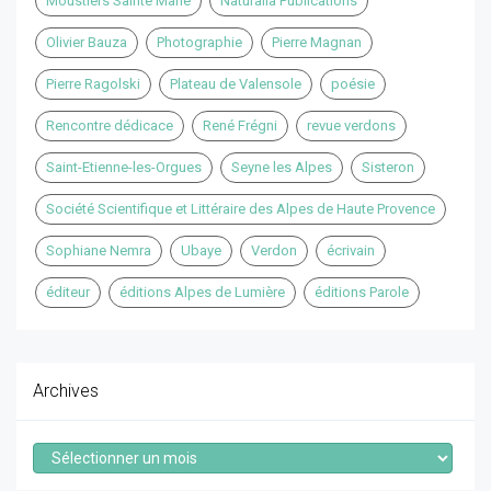
Moustiers Sainte Marie
Naturalia Publications
Olivier Bauza
Photographie
Pierre Magnan
Pierre Ragolski
Plateau de Valensole
poésie
Rencontre dédicace
René Frégni
revue verdons
Saint-Etienne-les-Orgues
Seyne les Alpes
Sisteron
Société Scientifique et Littéraire des Alpes de Haute Provence
Sophiane Nemra
Ubaye
Verdon
écrivain
éditeur
éditions Alpes de Lumière
éditions Parole
Archives
Archives