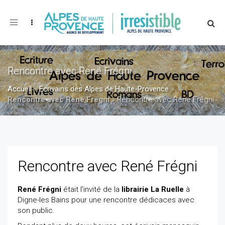
Toggle
navigation
Rencontre avec René Frégni
Accueil
»
Ecrivains des Alpes de Haute-Provence
»
Rencontre avec René Frégni
»
Rencontre avec René Frégni
Rencontre avec René Frégni
René Frégni
était l'invité de la
librairie La Ruelle
à
Digne-les Bains pour une rencontre dédicaces avec
son public.