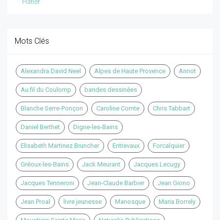
Hatier
Mots Clés
Alexandra David Neel
Alpes de Haute Provence
Annot
Au fil du Coulomp
bandes dessinées
Blanche Serre-Ponçon
Caroline Comte
Chris Tabbart
Daniel Berthet
Digne-les-Bains
Elisabeth Martinez Bruncher
Entrevaux
Forcalquier
Gréoux-les-Bains
Jack Meurant
Jacques Lecugy
Jacques Tenneroni
Jean-Claude Barbier
Jean Giono
Jean Proal
livre jeunesse
Manosque
Maria Borrely