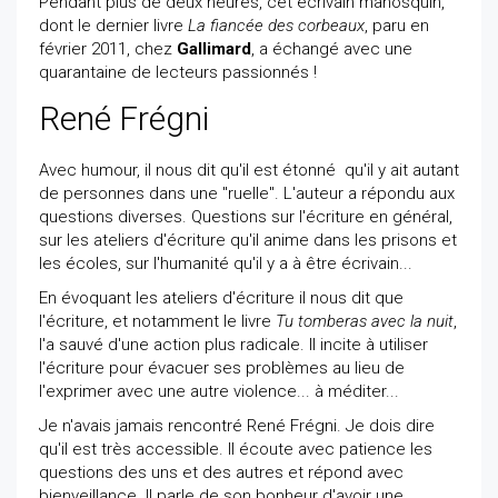
Pendant plus de deux heures, cet écrivain manosquin,
dont le dernier livre
La fiancée des corbeaux
, paru en
février 2011, chez
Gallimard
, a échangé avec une
quarantaine de lecteurs passionnés !
René Frégni
Avec humour, il nous dit qu'il est étonné qu'il y ait autant
de personnes dans une "ruelle". L'auteur a répondu aux
questions diverses. Questions sur l'écriture en général,
sur les ateliers d'écriture qu'il anime dans les prisons et
les écoles, sur l'humanité qu'il y a à être écrivain...
En évoquant les ateliers d'écriture il nous dit que
l'écriture, et notamment le livre
Tu tomberas avec la nuit
,
l'a sauvé d'une action plus radicale. Il incite à utiliser
l'écriture pour évacuer ses problèmes au lieu de
l'exprimer avec une autre violence... à méditer...
Je n'avais jamais rencontré René Frégni. Je dois dire
qu'il est très accessible. Il écoute avec patience les
questions des uns et des autres et répond avec
bienveillance. Il parle de son bonheur d'avoir une