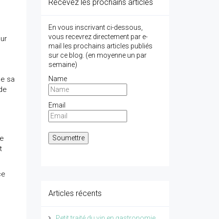
Recevez les prochains articles
En vous inscrivant ci-dessous,
vous recevrez directement par e-
our
mail les prochains articles publiés
sur ce blog. (en moyenne un par
semaine)
de sa
Name
 de
Email
te
t
ce
Articles récents
Petit traité du vin en gastronomie