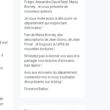
Frégni, Alexandra David Neel, Maria
Borrely... et vous présente de
nouveaux auteurs.
Je vous invite aussi à découvrir ce
département qui inspire tant
d'écrivains !
Fan de Maria Borrely, des
descriptions de Jean Giono, de Jean
l est
Proal... et toujours à l'affût de
nouvelles écritures !
Il
N'hésitez pas à donner vos avis et à
partager vos lectures d'écrivains
bas alpins !
es
Avis aux écrivains du département,
contactez-moi si vous souhaitez
être présents sur le blog !
Florence Bellon
de.
un