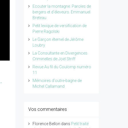
Ecouter la montagne. Paroles de
bergers et d'éleveurs. Emmanuel
Breteau
Petit lexique de versification de
Pierre Ragolski
Le Garçon éternel de Jérôme
Loubry
La Consultante en Divergences
Criminelles de Joël Striff
Revue Au fil du Coulomp numéro
11
Mémoires d'outre-bagne de
a-
Michel Callamand
Vos commentaires
Florence Bellon
dans
Petit traité