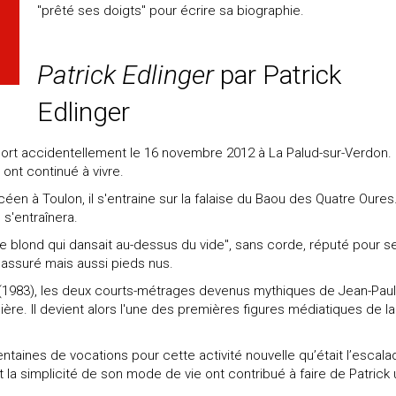
"prêté ses doigts" pour écrire sa biographie.
Patrick Edlinger
par Patrick
Edlinger
 mort accidentellement le 16 novembre 2012 à La Palud-sur-Verdon. I
 ont continué à vivre.
éen à Toulon, il s'entraine sur la falaise du Baou des Quatre Oures. 
 s'entraînera.
nge blond qui dansait au-dessus du vide", sans corde, réputé pour s
 assuré mais aussi pieds nus.
(1983), les deux courts-métrages devenus mythiques de Jean-Paul
ière. Il devient alors l'une des premières figures médiatiques de la
 centaines de vocations pour cette activité nouvelle qu’était l’escala
la simplicité de son mode de vie ont contribué à faire de Patrick 