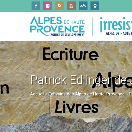
Patrick Edlinger de
Accueil
»
Ecrivains des Alpes de Haute-Provence
»
P