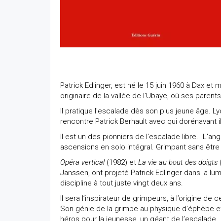
Patrick Edlinger, est né le 15 juin 1960 à Dax et
originaire de la vallée de l'Ubaye, où ses parents
Il pratique l'escalade dès son plus jeune âge. Lyc
rencontre Patrick Berhault avec qui dorénavant il
Il est un des pionniers de l'escalade libre. "L'a
ascensions en solo intégral. Grimpant sans être
Opéra vertical
(1982) et
La vie au bout des doigts
Janssen, ont projeté Patrick Edlinger dans la lum
discipline à tout juste vingt deux ans.
Il sera l’inspirateur de grimpeurs, à l’origine de
Son génie de la grimpe au physique d’éphèbe et 
héros pour la jeunesse, un géant de l’escalade.