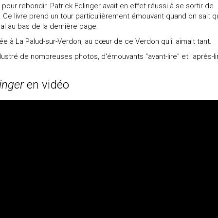
our rebondir. Patrick Edlinger avait en effet réussi à se sortir de
. Ce livre prend un tour particulièrement émouvant quand on sait 
inal au bas de la dernière page.
tuée à La Palud-sur-Verdon, au cœur de ce Verdon qu'il aimait tant.
lustré de nombreuses photos, d'émouvants "avant-lire" et "après-lir
linger
en vidéo