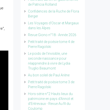
de Patricia Rolland
que
Confidences de la Ruche de Flora
Berger
Les Voyages d'Oscar et Margaux
dans les Alpes
e",
Revue Giono n°18 - Année 2026
Petit traité de poésie tome 4 de
Pierre Ragolski
Le poids de l'invisible, une
seconde naissance pour
réapprendre à vivre de Lydia
Truglio Beaumont
Au bon soleil de Paul Arène
Petit traité de poésie tome 3 de
Pierre Ragolski
Hors-série n°2 Hauts lieux du
patrimoine en pays d'Annot et
d'Entrevaux - Revue Au fil du
Coulomp