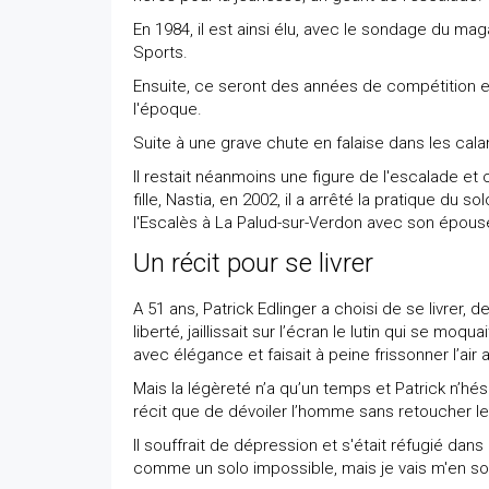
En 1984, il est ainsi élu, avec le sondage du ma
Sports.
Ensuite, ce seront des années de compétition e
l'époque.
Suite à une grave chute en falaise dans les cala
Il restait néanmoins une figure de l'escalade et
fille, Nastia, en 2002, il a arrêté la pratique du s
l'Escalès à La Palud-sur-Verdon avec son épous
Un récit pour se livrer
A 51 ans, Patrick Edlinger a choisi de se livrer
liberté, jaillissait sur l’écran le lutin qui se moq
avec élégance et faisait à peine frissonner l’air a
Mais la légèreté n’a qu’un temps et Patrick n’hés
récit que de dévoiler l’homme sans retoucher le 
Il souffrait de dépression et s'était réfugié dans
comme un solo impossible, mais je vais m'en sorti