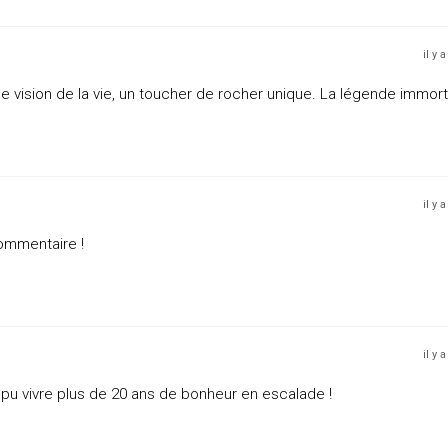
il y 
ne vision de la vie, un toucher de rocher unique. La légende immort
il y 
ommentaire !
il y 
ai pu vivre plus de 20 ans de bonheur en escalade !