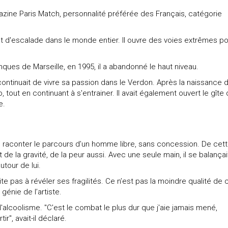
gazine Paris Match, personnalité préférée des Français, catégorie
t d'escalade dans le monde entier. Il ouvre des voies extrêmes p
nques de Marseille, en 1995, il a abandonné le haut niveau.
 continuait de vivre sa passion dans le Verdon. Après la naissance 
olo, tout en continuant à s'entrainer. Il avait également ouvert le gîte
e.
, de raconter le parcours d’un homme libre, sans concession. De cet
uait de la gravité, de la peur aussi. Avec une seule main, il se balançai
utour de lui.
ite pas à révéler ses fragilités. Ce n’est pas la moindre qualité de 
génie de l’artiste.
 l'alcoolisme. "C'est le combat le plus dur que j'aie jamais mené,
r", avait-il déclaré.