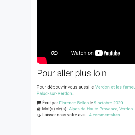
Pour aller plus loin
Pour découvrir vous aussi le
Verdon et les fameu
Palud-sur-Verdon
...
Écrit par
Florence Bellon
le
9 octobre 2020
Mot(s) clé(s) :
Alpes de Haute Provence
,
Verdon
Laisser nous votre avis...
4 commentaires