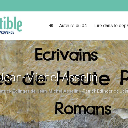
Auteurs du 04
Lire dans le dép
 Jean-Michel Asselin
atrick Edlinger de Jean-Michel Asselin
»
Patrick Edlinger de Jea