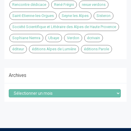
Rencontre dédicace
René Frégni
revue verdons
Saint-Etienne-les-Orgues
Seyne les Alpes
Sisteron
Société Scientifique et Littéraire des Alpes de Haute Provence
Sophiane Nemra
Ubaye
Verdon
écrivain
éditeur
éditions Alpes de Lumière
éditions Parole
Archives
Archives