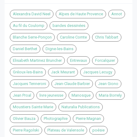
Alexandra David Neel
Alpes de Haute Provence
Annot
Au fil du Coulomp
bandes dessinées
Blanche Serre-Ponçon
Caroline Comte
Chris Tabbart
Daniel Berthet
Digne-les-Bains
Elisabeth Martinez Bruncher
Entrevaux
Forcalquier
Gréoux-les-Bains
Jack Meurant
Jacques Lecugy
Jacques Tenneroni
Jean-Claude Barbier
Jean Giono
Jean Proal
livre jeunesse
Manosque
Maria Borrely
Moustiers Sainte Marie
Naturalia Publications
Olivier Bauza
Photographie
Pierre Magnan
Pierre Ragolski
Plateau de Valensole
poésie