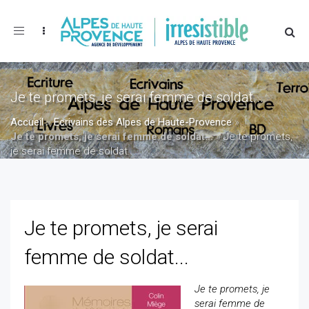
Toggle
navigation
Je te promets, je serai femme de soldat...
Accueil
»
Ecrivains des Alpes de Haute-Provence
»
Je te promets, je serai femme de soldat...
»
Je te promets,
je serai femme de soldat...
Je te promets, je serai
femme de soldat...
Je te promets, je
serai femme de