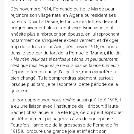
Dès novembre 1914, Fernande quitte le Maroc pour
rejoindre son village natal en Algérie où résident ses
parents. Quant à Désiré, le ton de ses lettres devient
progressivement plus directif voire tyrannique, et il
n'hésite plus à rabrouer son épouse, en lui reprochant
notamment de s'inquiéter excessivement, et d'exiger
trop de lettres de lui. Ainsi, dès janvier 1915, en poste
dans le secteur du fort de la Pompelle (Marne), il lui dit :
«
Ne m'en veux pas si parfois je t'écris un peu durement,
c'est que tous les jours je ne suis pas de bonne humeur !
Depuis le temps que je t'ai quittée, mon caractère a
bien changé. Tu le comprendras aisément, surtout
lorsque plus tard, je te raconterai cette période de la
guerre ».
La correspondance nous révèle aussi qu'à l'été 1915, il
a eu une liaison avec l’institutrice de Héricourt (Haute-
Saône) chez laquelle il a été logé, ce qui peut expliquer
un détachement passager vis à vis de son épouse.
Toutefois, l’annonce de la grossesse de Fernande fin
1915 lui procure une grande joie et infléchit son