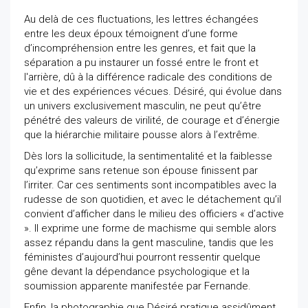
Au delà de ces fluctuations, les lettres échangées
entre les deux époux témoignent d’une forme
d’incompréhension entre les genres, et fait que la
séparation a pu instaurer un fossé entre le front et
l'arrière, dû à la différence radicale des conditions de
vie et des expériences vécues. Désiré, qui évolue dans
un univers exclusivement masculin, ne peut qu’être
pénétré des valeurs de virilité, de courage et d’énergie
que la hiérarchie militaire pousse alors à l’extrême.
Dès lors la sollicitude, la sentimentalité et la faiblesse
qu’exprime sans retenue son épouse finissent par
l’irriter. Car ces sentiments sont incompatibles avec la
rudesse de son quotidien, et avec le détachement qu’il
convient d’afficher dans le milieu des officiers « d’active
». Il exprime une forme de machisme qui semble alors
assez répandu dans la gent masculine, tandis que les
féministes d’aujourd’hui pourront ressentir quelque
gêne devant la dépendance psychologique et la
soumission apparente manifestée par Fernande.
Enfin, la photographie que Désiré pratique assidûment