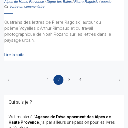
Alpes de Haute Provence
/
Digne-les-Bains
/
Pierre Ragolski
/
poésie
-
écrire un commentaire
Quatrains des lettres de Pierre Ragolski, autour du
poème Voyelles d'Arthur Rimbaud et du travail
photographique de Noah Rozand sur les lettres dans le
paysage urbain.
Lire la suite …
←
→
1
2
3
4
Qui suis-je ?
Webmaster à l’
Agence de Développement des Alpes de
Haute Provence
, j’ai par ailleurs une passion pour les livres
et l’écriture.