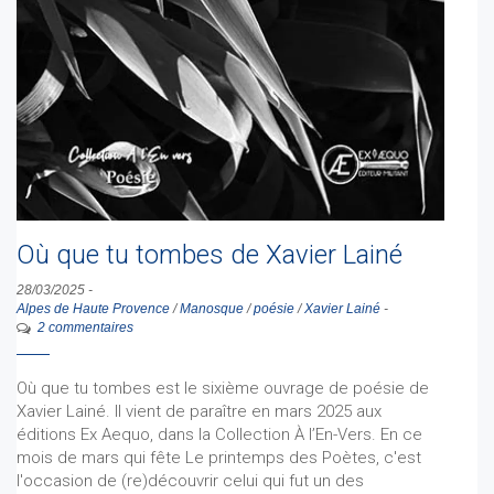
Où que tu tombes de Xavier Lainé
28/03/2025
-
Alpes de Haute Provence
/
Manosque
/
poésie
/
Xavier Lainé
-
2 commentaires
Où que tu tombes est le sixième ouvrage de poésie de
Xavier Lainé. Il vient de paraître en mars 2025 aux
éditions Ex Aequo, dans la Collection À l’En-Vers. En ce
mois de mars qui fête Le printemps des Poètes, c'est
l'occasion de (re)découvrir celui qui fut un des