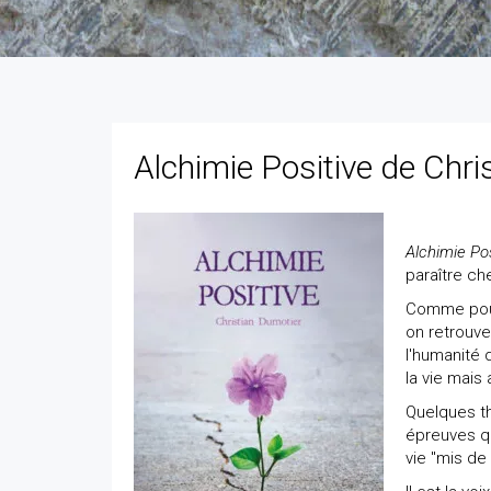
Alchimie Positive de Chri
Alchimie Pos
paraître ch
Comme pour
on retrouve
l'humanité 
la vie mais
Quelques th
épreuves q
vie "mis de