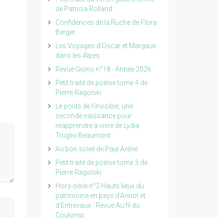
de Patricia Rolland
Confidences de la Ruche de Flora
Berger
Les Voyages d'Oscar et Margaux
dans les Alpes
Revue Giono n°18 - Année 2026
Petit traité de poésie tome 4 de
Pierre Ragolski
Le poids de l'invisible, une
seconde naissance pour
réapprendre à vivre de Lydia
Truglio Beaumont
Au bon soleil de Paul Arène
Petit traité de poésie tome 3 de
Pierre Ragolski
Hors-série n°2 Hauts lieux du
patrimoine en pays d'Annot et
d'Entrevaux - Revue Au fil du
Coulomp