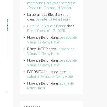
montagne. Paroles de bergers et
d'éleveurs. Emmanuel Breteau
La Librairie Le Bleuet à Banon
dans
Déserter de René Frégni
Librairie Le Bleuet à Banon
dans
Revue Giono n° 17 - 2025
Florence Bellon
dans
Le sabot de
Vénus de Rémy Hatier
Rémy HATIER
dans
Le sabot de
Vénus de Rémy Hatier
Florence Bellon
dans
Le sabot de
Vénus de Rémy Hatier
Revue Giono n°18 -
Petit traité de poésie
ESPOSITO Laurence
dans
Le
Année 2026
tome 4 de Pierre
sabot de Vénus de Rémy Hatier
Ragolski
Lire l'article...
Florence Bellon
dans
Zulma de
Lire l'article...
Rémy Hatier