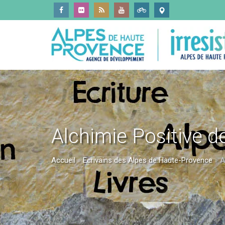
Alchimie Positive d
Accueil
»
Ecrivains des Alpes de Haute-Provence
»
A