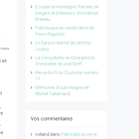
Ecouter la montagne. Paroles de
bergers et d'éleveurs. Emmanuel
Breteau
Petit lexique de versification de
Pierre Ragolski
Le Garçon éternel de Jérôme
2 mois
Loubry
La Consultante en Divergences
 et
Criminelles de Joël Striff
Revue Au fil du Coulomp numéro
11
Mémoires d'outre-bagne de
t
Michel Callamand
,
es
Vos commentaires
r
os
rolland
dans
Petit traité du vin en