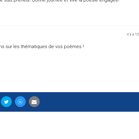
je suis preneur. Bonne journée et vive la poésie engagée!
il y a 1
ons sur les thématiques de vos poèmes !