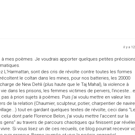
il y a 1
à mes poèmes. Je voudrais apporter quelques petites précisions
ématiques.
z L'Harmattan, sont des cris de révolte contre toutes les formes
 récoltent le coltan dans les mines, pour nos batteries, les 20000
décharge de New Dehli (plus haute que le Taj Mahal), la violence à
 vie dans les prisons, les femmes victimes de pervers, l'inceste...e
as à priori sujets à poèmes. Puis j'ai voulu mettre en valeur les
rs de la relation (Chaumier, sculpteur, potier, charpentier de navire
village...) tout en gardant quelques textes de révolte, ceci dans "L
celui dont parle Florence Belon, j'ai voulu mettre l'accent sur la
es gens" au travers de parcours chaotiques qui finissent par révéle
vivre. Si vous lisez un de ces recueils, ce blog pourrait recevoir v