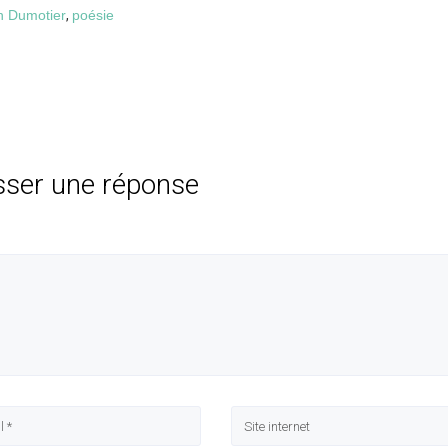
an Dumotier
,
poésie
sser une réponse