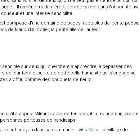
oix des "sans voix" et de ceux qu'on ne veut pas entendre ou qui n'o
parole... Il ramène à la lumière ce qui se passe dans l'obscurité av
douceur et une intense sensibilité.
 est composé d'une centaine de pages, avec plus de trente poésie
tions de Manon Dumotier, la petite fille de l'auteur.
 sensible sur ceux qui cherchent à apprendre, à dépasser des
rs de leur famille, sur toute cette belle humanité qui s’engage au
extes à offrir, comme des bouquets de fleurs…
 qu'il a appris. Militant social de toujours, il fut éducateur, directe
r personnes porteuses de handicaps.
gagement citoyen dans sa commune. Il vit à
Mane
, un village de