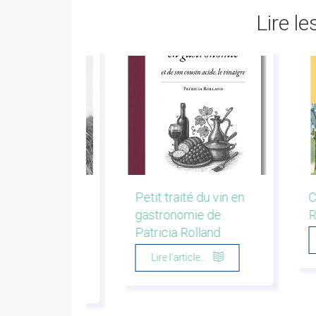
Lire le
r la montagne.
Petit traité du vin en
C
s de bergers et
gastronomie de
R
eurs. Emmanuel
Patricia Rolland
u
Lire l'article...
'article...