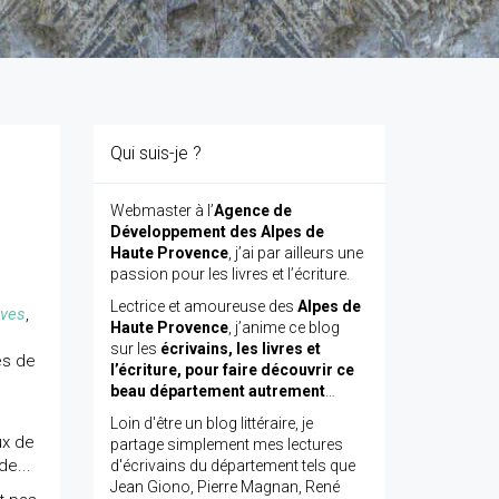
Qui suis-je ?
Webmaster à l’
Agence de
Développement des Alpes de
Haute Provence
, j’ai par ailleurs une
passion pour les livres et l’écriture.
Lectrice et amoureuse des
Alpes de
ves
,
Haute Provence
, j’anime ce blog
sur les
écrivains, les livres et
és de
l’écriture, pour faire découvrir ce
beau département autrement
…
Loin d'être un blog littéraire, je
ux de
partage simplement mes lectures
de...
d'écrivains du département tels que
Jean Giono, Pierre Magnan, René