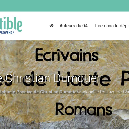
Auteurs du 04
Lire dans le dép
e Christian Dumotier
lchimie Positive de Christian Dumotier
»
Alchimie Positive de Ch