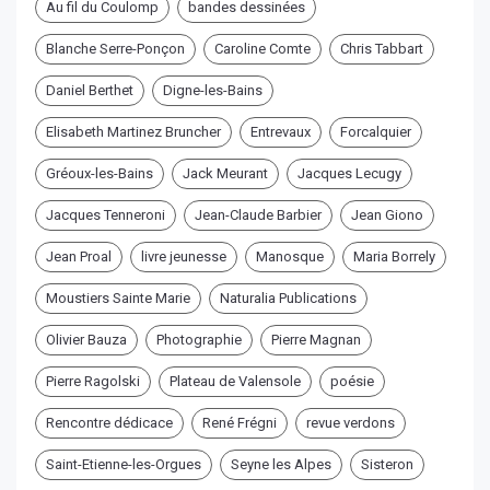
Au fil du Coulomp
bandes dessinées
Blanche Serre-Ponçon
Caroline Comte
Chris Tabbart
Daniel Berthet
Digne-les-Bains
Elisabeth Martinez Bruncher
Entrevaux
Forcalquier
Gréoux-les-Bains
Jack Meurant
Jacques Lecugy
Jacques Tenneroni
Jean-Claude Barbier
Jean Giono
Jean Proal
livre jeunesse
Manosque
Maria Borrely
Moustiers Sainte Marie
Naturalia Publications
Olivier Bauza
Photographie
Pierre Magnan
Pierre Ragolski
Plateau de Valensole
poésie
Rencontre dédicace
René Frégni
revue verdons
Saint-Etienne-les-Orgues
Seyne les Alpes
Sisteron