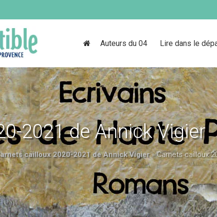
Auteurs du 04
Lire dans le dép
20-2021 de Annick Vigier
arnets cailloux 2020-2021 de Annick Vigier
»
Carnets cailloux 2