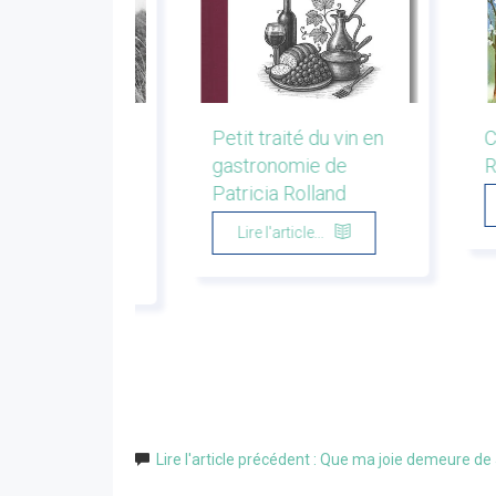
r la montagne.
Petit traité du vin en
C
s de bergers et
gastronomie de
R
eurs. Emmanuel
Patricia Rolland
u
Lire l'article...
'article...
Lire l'article précédent : Que ma joie demeure d