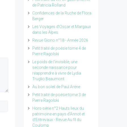
de Patricia Rolland
Confidences de la Ruche de Flora
Berger
Les Voyages d'Oscar et Margaux
dans les Alpes
Revue Giono n°18 - Année 2026
Petit traité de poésie tome 4 de
Pierre Ragolski
Le poids de l'invisible, une
seconde naissance pour
réapprendre à vivre de Lydia
Truglio Beaumont
Au bon soleil de Paul Arène
Petit traité de poésie tome 3 de
Pierre Ragolski
Hors-série n°2 Hauts lieux du
patrimoine en pays d'Annot et
d'Entrevaux - Revue Au fil du
Coulomp