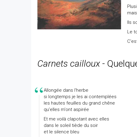
Plus
mais
Ils s
Le t
C'est
Carnets cailloux
- Quelque
Allongée dans l'herbe
si longtemps je les ai contemplées
les hautes feuilles du grand chêne
qu'elles m'ont aspirée
Et me voilà clapotant avec elles
dans le soleil tiède du soir
et le silence bleu