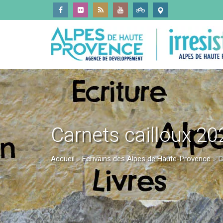
Carnets cailloux 20
Accueil
»
Ecrivains des Alpes de Haute-Provence
»
C