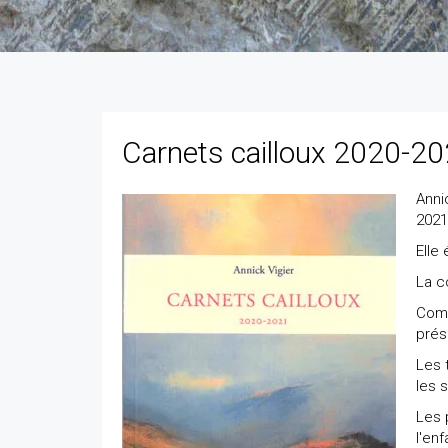
Carnets cailloux 2020-20
Anni
2021
Elle
La c
Comm
prése
Les 
les s
Les 
l'enf