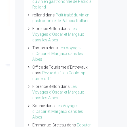
du vin en gastronomie de Patricia
Rolland
rolland
dans
Petit traité du vin en
gastronomie de Patricia Rolland
Florence Bellon
dans
Les
Voyages d'Oscar et Margaux
Revue Giono n°18 -
Petit traité de poésie
dans les Alpes
Année 2026
tome 4 de Pierre
Tamarra
dans
Les Voyages
Ragolski
Lire l'article...
d'Oscar et Margaux dans les
Alpes
Lire l'article...
Office de Tourisme d'Entrevaux
dans
Revue Au fil du Coulomp
numéro 11
Florence Bellon
dans
Les
Voyages d'Oscar et Margaux
dans les Alpes
Sophie
dans
Les Voyages
d'Oscar et Margaux dans les
Alpes
Emmanuel Breteau
dans
Ecouter