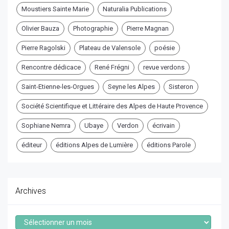
Moustiers Sainte Marie
Naturalia Publications
Olivier Bauza
Photographie
Pierre Magnan
Pierre Ragolski
Plateau de Valensole
poésie
Rencontre dédicace
René Frégni
revue verdons
Saint-Etienne-les-Orgues
Seyne les Alpes
Sisteron
Société Scientifique et Littéraire des Alpes de Haute Provence
Sophiane Nemra
Ubaye
Verdon
écrivain
éditeur
éditions Alpes de Lumière
éditions Parole
Archives
Archives