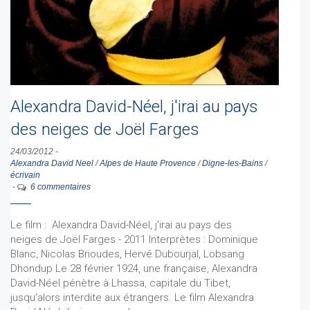
Alexandra David-Néel, j'irai au pays
des neiges de Joël Farges
24/03/2012
-
Alexandra David Neel
/
Alpes de Haute Provence
/
Digne-les-Bains
/
écrivain
-
6 commentaires
Le film : Alexandra David-Néel, j'irai au pays des
neiges de Joël Farges - 2011 Interprètes : Dominique
Blanc, Nicolas Brioudes, Hervé Dubourjal, Lobsang
Dhondup Le 28 février 1924, une française, Alexandra
David-Néel pénètre à Lhassa, capitale du Tibet,
jusqu’alors interdite aux étrangers. Le film Alexandra