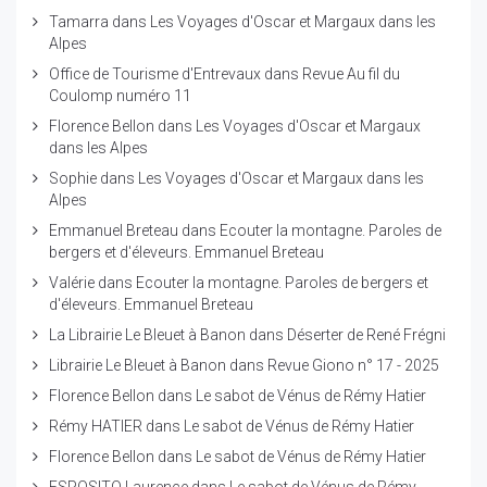
Tamarra
dans
Les Voyages d'Oscar et Margaux dans les
Alpes
Office de Tourisme d'Entrevaux
dans
Revue Au fil du
Coulomp numéro 11
Florence Bellon
dans
Les Voyages d'Oscar et Margaux
dans les Alpes
Sophie
dans
Les Voyages d'Oscar et Margaux dans les
Alpes
Emmanuel Breteau
dans
Ecouter la montagne. Paroles de
bergers et d'éleveurs. Emmanuel Breteau
Valérie
dans
Ecouter la montagne. Paroles de bergers et
d'éleveurs. Emmanuel Breteau
La Librairie Le Bleuet à Banon
dans
Déserter de René Frégni
Librairie Le Bleuet à Banon
dans
Revue Giono n° 17 - 2025
Florence Bellon
dans
Le sabot de Vénus de Rémy Hatier
Rémy HATIER
dans
Le sabot de Vénus de Rémy Hatier
Florence Bellon
dans
Le sabot de Vénus de Rémy Hatier
ESPOSITO Laurence
dans
Le sabot de Vénus de Rémy