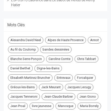
Hatier
Mots Clés
Alexandra David Neel
Alpes de Haute Provence
Annot
Au fil du Coulomp
bandes dessinées
Blanche Serre-Ponçon
Caroline Comte
Chris Tabbart
Daniel Berthet
Digne-les-Bains
Elisabeth Martinez Bruncher
Entrevaux
Forcalquier
Gréoux-les-Bains
Jack Meurant
Jacques Lecugy
Jacques Tenneroni
Jean-Claude Barbier
Jean Giono
Jean Proal
livre jeunesse
Manosque
Maria Borrely