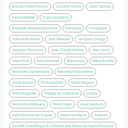
Blanche Serre-Ponçon
Caroline Comte
Chris Tabbart
Daniel Berthet
Digne-les-Bains
Elisabeth Martinez Bruncher
Entrevaux
Forcalquier
Gréoux-les-Bains
Jack Meurant
Jacques Lecugy
Jacques Tenneroni
Jean-Claude Barbier
Jean Giono
Jean Proal
livre jeunesse
Manosque
Maria Borrely
Moustiers Sainte Marie
Naturalia Publications
Olivier Bauza
Photographie
Pierre Magnan
Pierre Ragolski
Plateau de Valensole
poésie
Rencontre dédicace
René Frégni
revue verdons
Saint-Etienne-les-Orgues
Seyne les Alpes
Sisteron
Société Scientifique et Littéraire des Alpes de Haute Provence