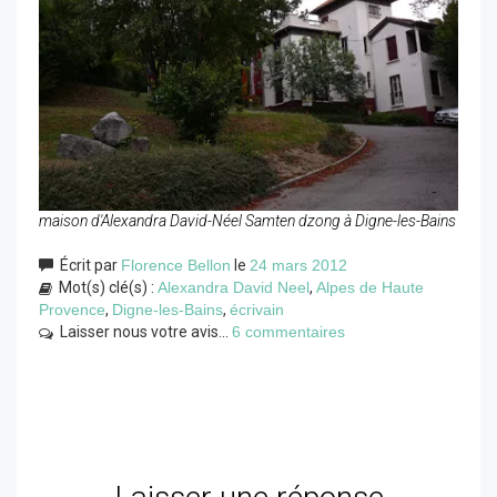
maison d'Alexandra David-Néel Samten dzong à Digne-les-Bains
Écrit par
Florence Bellon
le
24 mars 2012
Mot(s) clé(s) :
Alexandra David Neel
,
Alpes de Haute
Provence
,
Digne-les-Bains
,
écrivain
Laisser nous votre avis...
6 commentaires