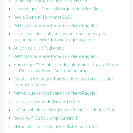
Confidences de la Ruche de Flora Berger
Les Voyages d'Oscar et Margaux dans les Alpes
Revue Giono n°18 - Année 2026
Petit traité de poésie tome 4 de Pierre Ragolski
Le poids de l'invisible, une seconde naissance pour
réapprendre à vivre de Lydia Truglio Beaumont
Au bon soleil de Paul Arène
Petit traité de poésie tome 3 de Pierre Ragolski
Hors-série n°2 Hauts lieux du patrimoine en pays d'Annot
et d'Entrevaux - Revue Au fil du Coulomp
Ecouter la montagne. Paroles de bergers et d'éleveurs.
Emmanuel Breteau
Petit lexique de versification de Pierre Ragolski
Le Garçon éternel de Jérôme Loubry
La Consultante en Divergences Criminelles de Joël Striff
Revue Au fil du Coulomp numéro 11
Mémoires d'outre-bagne de Michel Callamand