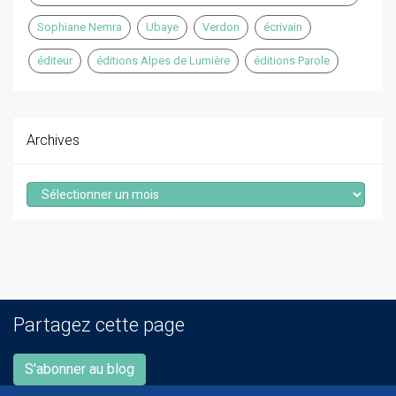
Sophiane Nemra
Ubaye
Verdon
écrivain
éditeur
éditions Alpes de Lumière
éditions Parole
Archives
Archives
Partagez cette page
S'abonner au blog