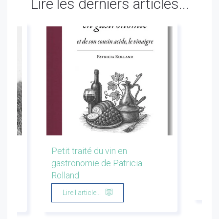
Lire les derniers articles...
les
Petit traité du vin en
Conf
gastronomie de Patricia
Flor
Rolland
Li
Lire l'article...