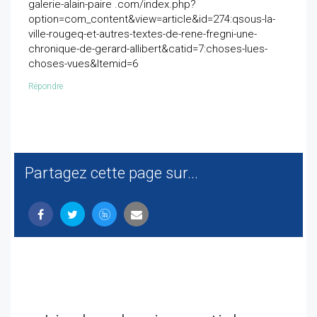
galerie-alain-paire .com/index.php?
option=com_content&view=article&id=274:qsous-la-
ville-rougeq-et-autres-textes-de-rene-fregni-une-
chronique-de-gerard-allibert&catid=7:choses-lues-
choses-vues&Itemid=6
Répondre
Partagez cette page sur...