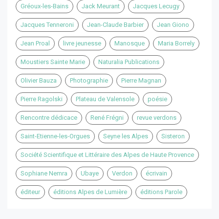
Gréoux-les-Bains
Jack Meurant
Jacques Lecugy
Jacques Tenneroni
Jean-Claude Barbier
Jean Giono
Jean Proal
livre jeunesse
Manosque
Maria Borrely
Moustiers Sainte Marie
Naturalia Publications
Olivier Bauza
Photographie
Pierre Magnan
Pierre Ragolski
Plateau de Valensole
poésie
Rencontre dédicace
René Frégni
revue verdons
Saint-Etienne-les-Orgues
Seyne les Alpes
Sisteron
Société Scientifique et Littéraire des Alpes de Haute Provence
Sophiane Nemra
Ubaye
Verdon
écrivain
éditeur
éditions Alpes de Lumière
éditions Parole