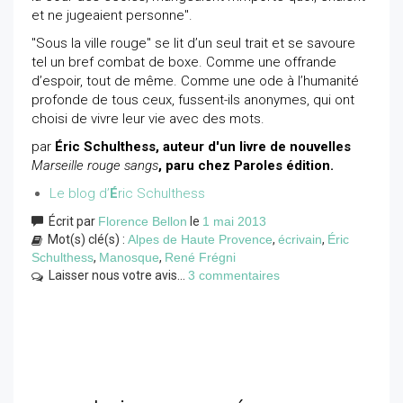
et ne jugeaient personne".
"Sous la ville rouge" se lit d’un seul trait et se savoure
tel un bref combat de boxe. Comme une offrande
d’espoir, tout de même. Comme une ode à l’humanité
profonde de tous ceux, fussent-ils anonymes, qui ont
choisi de vivre leur vie avec des mots.
par
Éric Schulthess, auteur d'un livre de nouvelles
Marseille rouge sangs
, paru chez Paroles édition.
Le blog d’
É
ric Schulthess
Écrit par
Florence Bellon
le
1 mai 2013
Mot(s) clé(s) :
Alpes de Haute Provence
,
écrivain
,
Éric
Schulthess
,
Manosque
,
René Frégni
Laisser nous votre avis...
3 commentaires