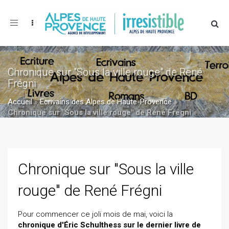
Toggle
navigation
Chronique sur "Sous la ville rouge" de René
Frégni
Accueil
»
Ecrivains des Alpes de Haute-Provence
»
Chronique sur "Sous la ville rouge" de René Frégni
»
Chronique sur "Sous la ville rouge" de René Frégni
Chronique sur "Sous la ville
rouge" de René Frégni
Pour commencer ce joli mois de mai, voici la
chronique d'
Éric Schulthess
sur le dernier livre de