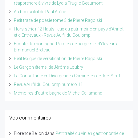
réapprendre à vivre de Lydia Truglio Beaumont
Au bon soleil de Paul Arène
Petit traité de poésie tome 3 de Pierre Ragolski
Hors-série n°2 Hauts lieux du patrimoine en pays d'Annot
et d'Entrevaux - Revue Au fil du Coulomp
Ecouter la montagne. Paroles de bergers et d'éleveurs.
Emmanuel Breteau
Petit lexique de versification de Pierre Ragolski
Le Garçon éternel de Jérôme Loubry
La Consultante en Divergences Criminelles de Joël Striff
Revue Au fil du Coulomp numéro 11
Mémoires d'outre-bagne de Michel Callamand
Vos commentaires
Florence Bellon
dans
Petit traité du vin en gastronomie de