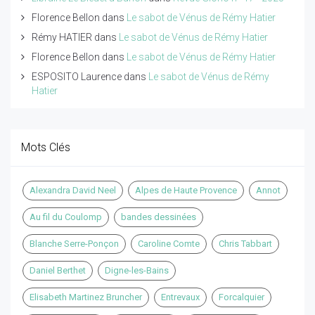
Florence Bellon
dans
Le sabot de Vénus de Rémy Hatier
Rémy HATIER
dans
Le sabot de Vénus de Rémy Hatier
Florence Bellon
dans
Le sabot de Vénus de Rémy Hatier
ESPOSITO Laurence
dans
Le sabot de Vénus de Rémy
Hatier
Mots Clés
Alexandra David Neel
Alpes de Haute Provence
Annot
Au fil du Coulomp
bandes dessinées
Blanche Serre-Ponçon
Caroline Comte
Chris Tabbart
Daniel Berthet
Digne-les-Bains
Elisabeth Martinez Bruncher
Entrevaux
Forcalquier