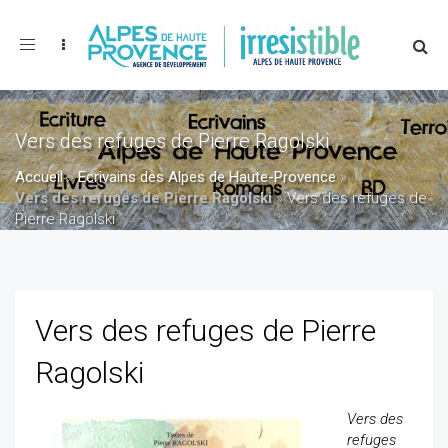
Toggle
navigation
Vers des refuges de Pierre Ragolski
Accueil
»
Ecrivains des Alpes de Haute-Provence
»
Vers des refuges de Pierre Ragolski
»
Vers des refuges de
Pierre Ragolski
Vers des refuges de Pierre
Ragolski
Vers des
refuges