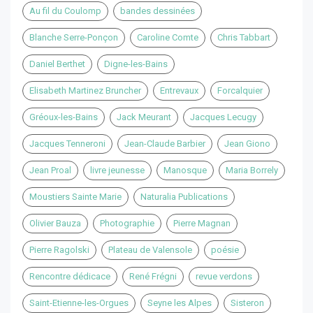
Au fil du Coulomp
bandes dessinées
Blanche Serre-Ponçon
Caroline Comte
Chris Tabbart
Daniel Berthet
Digne-les-Bains
Elisabeth Martinez Bruncher
Entrevaux
Forcalquier
Gréoux-les-Bains
Jack Meurant
Jacques Lecugy
Jacques Tenneroni
Jean-Claude Barbier
Jean Giono
Jean Proal
livre jeunesse
Manosque
Maria Borrely
Moustiers Sainte Marie
Naturalia Publications
Olivier Bauza
Photographie
Pierre Magnan
Pierre Ragolski
Plateau de Valensole
poésie
Rencontre dédicace
René Frégni
revue verdons
Saint-Etienne-les-Orgues
Seyne les Alpes
Sisteron