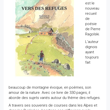
est le
nouveau
recueil
de
poésie
de Pierre
Ragolski.
L'auteur
dignois
ayant
toujours
fait
beaucoup de montagne évoque, en poèmes, son
amour de la nature. Avec ce livre de 330 pages, il
aborde des sujets variés autour du thème des refuges.
A travers ses souvenirs de courses dans les Alpes et