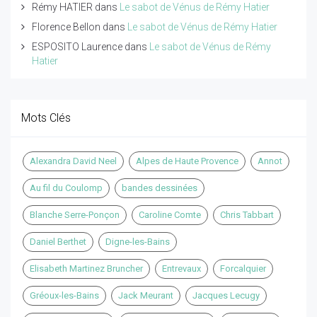
Rémy HATIER
dans
Le sabot de Vénus de Rémy Hatier
Florence Bellon
dans
Le sabot de Vénus de Rémy Hatier
ESPOSITO Laurence
dans
Le sabot de Vénus de Rémy
Hatier
Mots Clés
Alexandra David Neel
Alpes de Haute Provence
Annot
Au fil du Coulomp
bandes dessinées
Blanche Serre-Ponçon
Caroline Comte
Chris Tabbart
Daniel Berthet
Digne-les-Bains
Elisabeth Martinez Bruncher
Entrevaux
Forcalquier
Gréoux-les-Bains
Jack Meurant
Jacques Lecugy