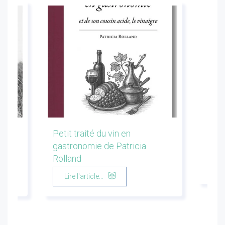
les
Petit traité du vin en
Conf
gastronomie de Patricia
Flor
Rolland
Li
Lire l'article...