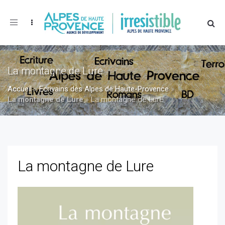
Toggle
navigation
La montagne de Lure
Accueil
»
Ecrivains des Alpes de Haute-Provence
»
La montagne de Lure
»
La montagne de Lure
La montagne de Lure