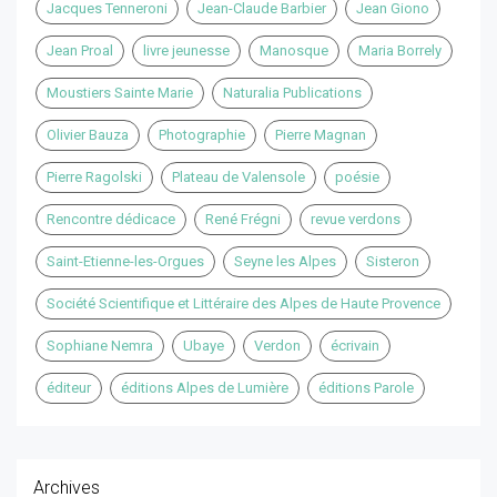
Jacques Tenneroni
Jean-Claude Barbier
Jean Giono
Jean Proal
livre jeunesse
Manosque
Maria Borrely
Moustiers Sainte Marie
Naturalia Publications
Olivier Bauza
Photographie
Pierre Magnan
Pierre Ragolski
Plateau de Valensole
poésie
Rencontre dédicace
René Frégni
revue verdons
Saint-Etienne-les-Orgues
Seyne les Alpes
Sisteron
Société Scientifique et Littéraire des Alpes de Haute Provence
Sophiane Nemra
Ubaye
Verdon
écrivain
éditeur
éditions Alpes de Lumière
éditions Parole
Archives