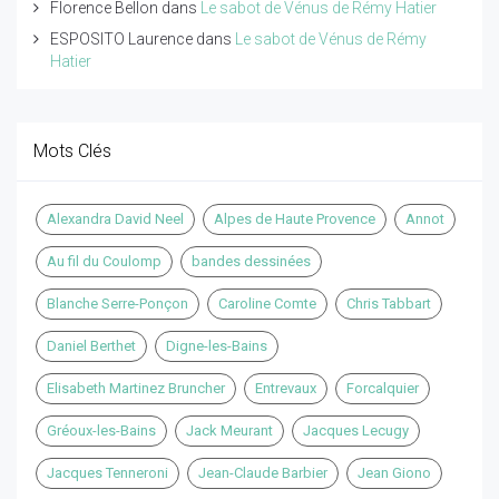
Florence Bellon
dans
Le sabot de Vénus de Rémy Hatier
ESPOSITO Laurence
dans
Le sabot de Vénus de Rémy
Hatier
Mots Clés
Alexandra David Neel
Alpes de Haute Provence
Annot
Au fil du Coulomp
bandes dessinées
Blanche Serre-Ponçon
Caroline Comte
Chris Tabbart
Daniel Berthet
Digne-les-Bains
Elisabeth Martinez Bruncher
Entrevaux
Forcalquier
Gréoux-les-Bains
Jack Meurant
Jacques Lecugy
Jacques Tenneroni
Jean-Claude Barbier
Jean Giono