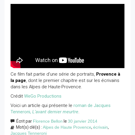
Ce film fait partie d'une série de portraits,
Provence à
la page
, dont le premier chapitre est sur les écrivains
dans les Alpes de Haute-Provence.
Crédit
WeGo Productions
Voici un article qui présente le
roman de Jacques
Tenneroni,
L’avant dernier meurtre
.
Écrit par
Florence Bellon
le
30 janvier 2014
Mot(s) clé(s) :
Alpes de Haute Provence
,
écrivain
,
Jacques Tenneroni