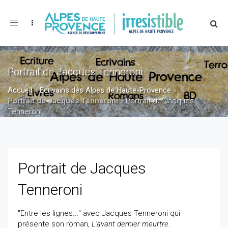
Toggle
navigation
Portrait de Jacques Tenneroni
Accueil
»
Ecrivains des Alpes de Haute-Provence
»
Portrait de Jacques Tenneroni
»
Portrait de Jacques
Tenneroni
Portrait de Jacques
Tenneroni
"Entre les lignes..." avec Jacques Tenneroni qui
présente son roman,
L'avant dernier meurtre
.