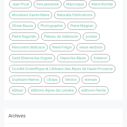
Jean Proal
livre jeunesse
Manosque
Maria Borrely
Moustiers Sainte Marie
Naturalia Publications
Olivier Bauza
Photographie
Pierre Magnan
Pierre Ragolski
Plateau de Valensole
poésie
Rencontre dédicace
René Frégni
revue verdons
Saint-Etienne-les-Orgues
Seyne les Alpes
Sisteron
Société Scientifique et Littéraire des Alpes de Haute Provence
Sophiane Nemra
Ubaye
Verdon
écrivain
éditeur
éditions Alpes de Lumière
éditions Parole
Archives