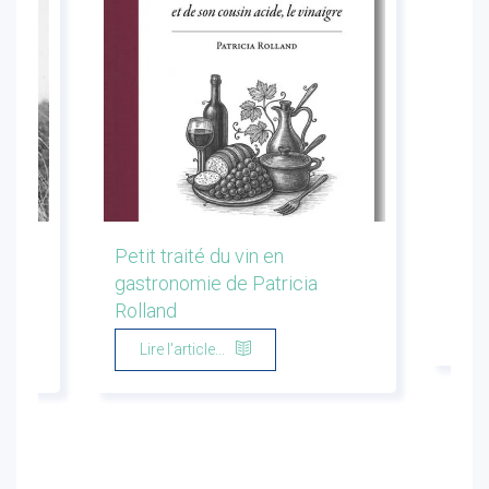
les
Petit traité du vin en
Conf
gastronomie de Patricia
Flor
Rolland
Li
Lire l'article...