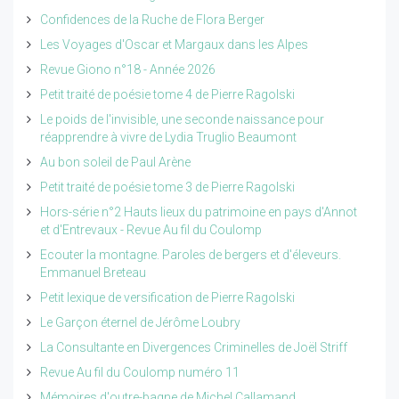
Confidences de la Ruche de Flora Berger
Les Voyages d'Oscar et Margaux dans les Alpes
Revue Giono n°18 - Année 2026
Petit traité de poésie tome 4 de Pierre Ragolski
Le poids de l'invisible, une seconde naissance pour
réapprendre à vivre de Lydia Truglio Beaumont
Au bon soleil de Paul Arène
Petit traité de poésie tome 3 de Pierre Ragolski
Hors-série n°2 Hauts lieux du patrimoine en pays d'Annot
et d'Entrevaux - Revue Au fil du Coulomp
Ecouter la montagne. Paroles de bergers et d'éleveurs.
Emmanuel Breteau
Petit lexique de versification de Pierre Ragolski
Le Garçon éternel de Jérôme Loubry
La Consultante en Divergences Criminelles de Joël Striff
Revue Au fil du Coulomp numéro 11
Mémoires d'outre-bagne de Michel Callamand