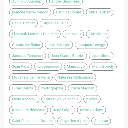
Au fil du Coulomp
bandes dessinées
Blanche Serre-Ponçon
Caroline Comte
Chris Tabbart
Daniel Berthet
Digne-les-Bains
Elisabeth Martinez Bruncher
Entrevaux
Forcalquier
Gréoux-les-Bains
Jack Meurant
Jacques Lecugy
Jacques Tenneroni
Jean-Claude Barbier
Jean Giono
Jean Proal
livre jeunesse
Manosque
Maria Borrely
Moustiers Sainte Marie
Naturalia Publications
Olivier Bauza
Photographie
Pierre Magnan
Pierre Ragolski
Plateau de Valensole
poésie
Rencontre dédicace
René Frégni
revue verdons
Saint-Etienne-les-Orgues
Seyne les Alpes
Sisteron