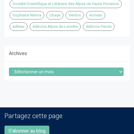
Société Scientifique et Littéraire des Alpes de Haute Provence
Sophiane Nemra
Ubaye
Verdon
écrivain
éditeur
éditions Alpes de Lumière
éditions Parole
Archives
Archives
Partagez cette page
S'abonner au blog