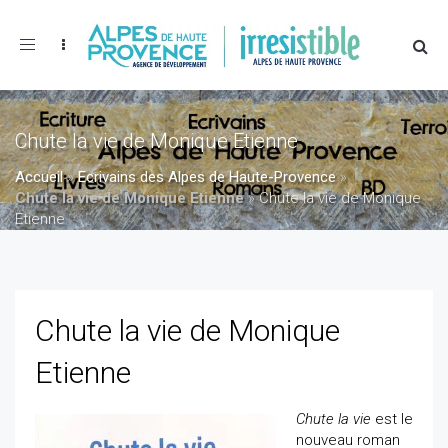
Toggle
navigation
Chute la vie de Monique Etienne
Accueil
»
Ecrivains des Alpes de Haute-Provence
»
Chute la vie de Monique Etienne
»
Chute la vie de Monique
Etienne
Chute la vie de Monique
Etienne
Chute la vie
est le
nouveau roman