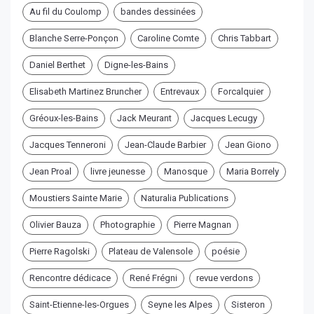
Au fil du Coulomp
bandes dessinées
Blanche Serre-Ponçon
Caroline Comte
Chris Tabbart
Daniel Berthet
Digne-les-Bains
Elisabeth Martinez Bruncher
Entrevaux
Forcalquier
Gréoux-les-Bains
Jack Meurant
Jacques Lecugy
Jacques Tenneroni
Jean-Claude Barbier
Jean Giono
Jean Proal
livre jeunesse
Manosque
Maria Borrely
Moustiers Sainte Marie
Naturalia Publications
Olivier Bauza
Photographie
Pierre Magnan
Pierre Ragolski
Plateau de Valensole
poésie
Rencontre dédicace
René Frégni
revue verdons
Saint-Etienne-les-Orgues
Seyne les Alpes
Sisteron