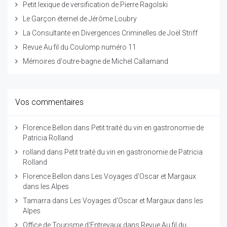
Petit lexique de versification de Pierre Ragolski
Le Garçon éternel de Jérôme Loubry
La Consultante en Divergences Criminelles de Joël Striff
Revue Au fil du Coulomp numéro 11
Mémoires d'outre-bagne de Michel Callamand
Vos commentaires
Florence Bellon
dans
Petit traité du vin en gastronomie de
Patricia Rolland
rolland
dans
Petit traité du vin en gastronomie de Patricia
Rolland
Florence Bellon
dans
Les Voyages d'Oscar et Margaux
dans les Alpes
Tamarra
dans
Les Voyages d'Oscar et Margaux dans les
Alpes
Office de Tourisme d'Entrevaux
dans
Revue Au fil du