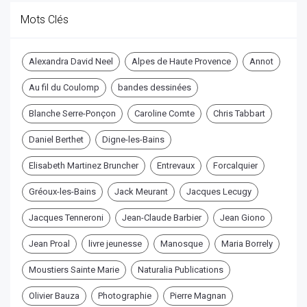
Mots Clés
Alexandra David Neel
Alpes de Haute Provence
Annot
Au fil du Coulomp
bandes dessinées
Blanche Serre-Ponçon
Caroline Comte
Chris Tabbart
Daniel Berthet
Digne-les-Bains
Elisabeth Martinez Bruncher
Entrevaux
Forcalquier
Gréoux-les-Bains
Jack Meurant
Jacques Lecugy
Jacques Tenneroni
Jean-Claude Barbier
Jean Giono
Jean Proal
livre jeunesse
Manosque
Maria Borrely
Moustiers Sainte Marie
Naturalia Publications
Olivier Bauza
Photographie
Pierre Magnan