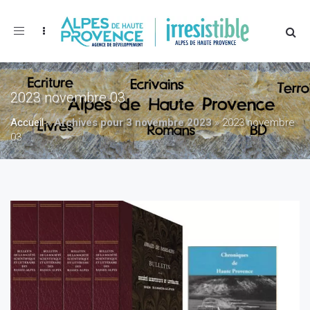
Toggle
navigation
2023 novembre 03
Accueil
»
Archives pour 3 novembre 2023
»
2023 novembre
03