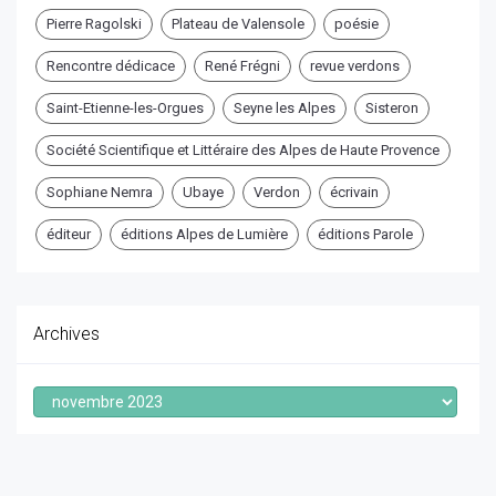
Pierre Ragolski
Plateau de Valensole
poésie
Rencontre dédicace
René Frégni
revue verdons
Saint-Etienne-les-Orgues
Seyne les Alpes
Sisteron
Société Scientifique et Littéraire des Alpes de Haute Provence
Sophiane Nemra
Ubaye
Verdon
écrivain
éditeur
éditions Alpes de Lumière
éditions Parole
Archives
Archives