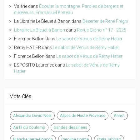
Valérie
dans
Ecouter la montagne. Paroles de bergers et
d'éleveurs. Emmanuel Breteau
La Librairie Le Bleuet à Banon
dans
Déserter de René Frégni
Librairie Le Bleuet à Banon
dans
Revue Giono n° 17 - 2025
Florence Bellon
dans
Le sabot de Vénus de Rémy Hatier
Rémy HATIER
dans
Le sabot de Vénus de Rémy Hatier
Florence Bellon
dans
Le sabot de Vénus de Rémy Hatier
ESPOSITO Laurence
dans
Le sabot de Vénus de Rémy
Hatier
Mots Clés
Alexandra David Neel
Alpes de Haute Provence
Annot
Au fil du Coulomp
bandes dessinées
Blanche Serre-Ponçon
Caroline Comte
Chris Tabbart