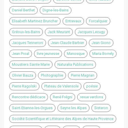
Daniel Berthet
Digne-les-Bains
Elisabeth Martinez Bruncher
Entrevaux
Forcalquier
Gréoux-les-Bains
Jack Meurant
Jacques Lecugy
Jacques Tenneroni
Jean-Claude Barbier
Jean Giono
Jean Proal
livre jeunesse
Manosque
Maria Borrely
Moustiers Sainte Marie
Naturalia Publications
Olivier Bauza
Photographie
Pierre Magnan
Pierre Ragolski
Plateau de Valensole
poésie
Rencontre dédicace
René Frégni
revue verdons
Saint-Etienne-les-Orgues
Seyne les Alpes
Sisteron
Société Scientifique et Littéraire des Alpes de Haute Provence