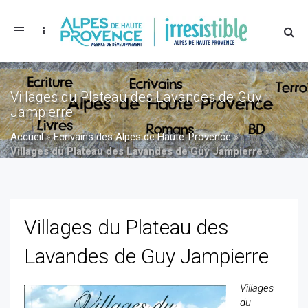
Toggle
navigation
Villages du Plateau des Lavandes de Guy
Jampierre
Accueil
»
Ecrivains des Alpes de Haute-Provence
»
Villages du Plateau des Lavandes de Guy Jampierre
»
Villages du Plateau des Lavandes de Guy Jampierre
Villages du Plateau des
Lavandes de Guy Jampierre
Villages
du