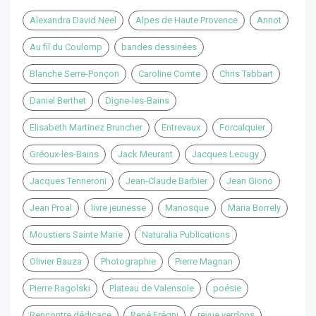
Alexandra David Neel
Alpes de Haute Provence
Annot
Au fil du Coulomp
bandes dessinées
Blanche Serre-Ponçon
Caroline Comte
Chris Tabbart
Daniel Berthet
Digne-les-Bains
Elisabeth Martinez Bruncher
Entrevaux
Forcalquier
Gréoux-les-Bains
Jack Meurant
Jacques Lecugy
Jacques Tenneroni
Jean-Claude Barbier
Jean Giono
Jean Proal
livre jeunesse
Manosque
Maria Borrely
Moustiers Sainte Marie
Naturalia Publications
Olivier Bauza
Photographie
Pierre Magnan
Pierre Ragolski
Plateau de Valensole
poésie
Rencontre dédicace
René Frégni
revue verdons