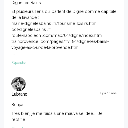
Digne les Bains.
Et plusieurs liens qui parlent de Digne comme capitale
de la lavande :
mairie-dignelesbains .fr/tourisme_loisirs.html
cdf-dignelesbains .fr
route-napoleon .com/map/04/digne/index.html
trainprovence .com/pages/fr/184/digne-les-bains-
voyage-au-c-ur-de-la-provence.html
...
Répondre
Lubrano
il y a 15 ans
Bonjour,
Trés bien, je me faisais une mauvaise idée... Je
rectifie