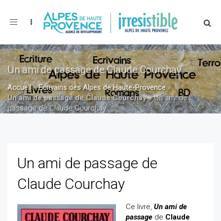
Toggle
navigation
Un ami de passage de Claude Courchay
Accueil
»
Ecrivains des Alpes de Haute-Provence
»
Un ami de passage de Claude Courchay
»
Un ami de
passage de Claude Courchay
Un ami de passage de
Claude Courchay
Ce livre,
Un ami de
passage
de
Claude