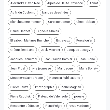
Alexandra David Neel
Alpes de Haute Provence
Annot
Au fil du Coulomp
bandes dessinées
Blanche Serre-Ponçon
Caroline Comte
Chris Tabbart
Daniel Berthet
Digne-les-Bains
Elisabeth Martinez Bruncher
Entrevaux
Forcalquier
Gréoux-les-Bains
Jack Meurant
Jacques Lecugy
Jacques Tenneroni
Jean-Claude Barbier
Jean Giono
Jean Proal
livre jeunesse
Manosque
Maria Borrely
Moustiers Sainte Marie
Naturalia Publications
Olivier Bauza
Photographie
Pierre Magnan
Pierre Ragolski
Plateau de Valensole
poésie
Rencontre dédicace
René Frégni
revue verdons