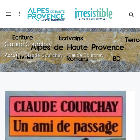
Toggle
navigation
Claude Courchay
Accueil
»
Claude Courchay
»
Claude Courchay