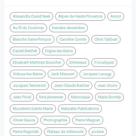
Alexandra David Neel
Alpes de Haute Provence
Annot
Au fil du Coulomp
bandes dessinées
Blanche Serre-Ponçon
Caroline Comte
Chris Tabbart
Daniel Berthet
Digne-les-Bains
Elisabeth Martinez Bruncher
Entrevaux
Forcalquier
Gréoux-les-Bains
Jack Meurant
Jacques Lecugy
Jacques Tenneroni
Jean-Claude Barbier
Jean Giono
Jean Proal
livre jeunesse
Manosque
Maria Borrely
Moustiers Sainte Marie
Naturalia Publications
Olivier Bauza
Photographie
Pierre Magnan
Pierre Ragolski
Plateau de Valensole
poésie