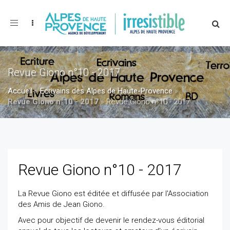
Toggle
navigation
Revue Giono n°10 - 2017
Accueil
»
Ecrivains des Alpes de Haute-Provence
»
Revue Giono n°10 - 2017
»
Revue Giono n°10 - 2017
Revue Giono n°10 - 2017
La Revue Giono est éditée et diffusée par l'Association
des Amis de Jean Giono.
Avec pour objectif de devenir le rendez-vous éditorial