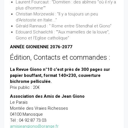
Laurent Fourcaut : "Domitien : des abîmes "où il n'y a
plus d'homme""
Christian Morzewski : "Il y a toujours un peu
d'Aristoste en Italie..."
Gérald Rannaud : " Rome entre Stendhal et Giono"
Edouard Schaelchli : ""Aux mamelles de la louve",
Giono et l’Eglise catholique"
ANNÉE GIONIENNE 2076-2077
Édition, Contacts et commandes :
La Revue Giono n°10 c'est près de 300 pages sur
papier bouffant, format 140×230, couverture
bichrome pelliculée.
Prix public : 20€
Association des Amis de Jean Giono
Le Paraïs
Montée des Vraies Richesses
04100 Manosque
Tél : 04 92 87 73 03
amisjeangiono@orange.fr