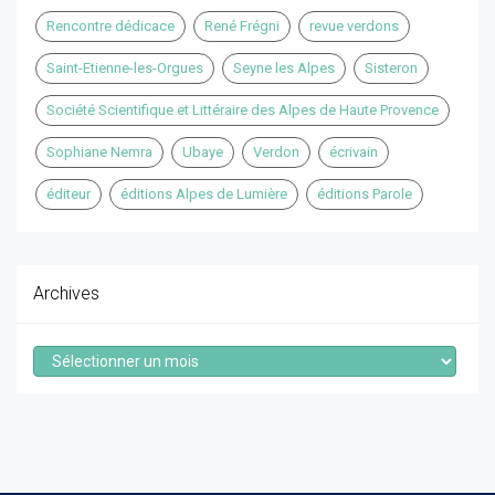
Rencontre dédicace
René Frégni
revue verdons
Saint-Etienne-les-Orgues
Seyne les Alpes
Sisteron
Société Scientifique et Littéraire des Alpes de Haute Provence
Sophiane Nemra
Ubaye
Verdon
écrivain
éditeur
éditions Alpes de Lumière
éditions Parole
Archives
Archives